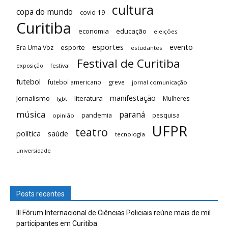
cultura
copa do mundo
covid-19
Curitiba
economia
educação
eleições
esportes
evento
esporte
Era Uma Voz
estudantes
Festival de Curitiba
festival
exposição
futebol
futebol americano
greve
jornal comunicação
manifestação
Jornalismo
literatura
Mulheres
lgbt
música
paraná
pandemia
pesquisa
opinião
UFPR
teatro
saúde
política
tecnologia
universidade
Posts recentes
III Fórum Internacional de Ciências Policiais reúne mais de mil
participantes em Curitiba