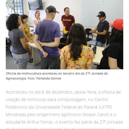
Oficina de minhocultura aconteceu no terceiro dia da 21ª Jornada de
Agroecologia. Foto: Fernanda Gomes
Aconteceu no dia 6 de dezembro, sexta-feira, a oficina de
criação de minhocas para compostagem, no Centro
Politécnico da Universidade Federal do Paraná (UFPR).
Ministrada pelo engenheiro agrônomo Moacir Darolt e o
estudante Arthur Ferraz, o evento fez parte da 21ª Jornada