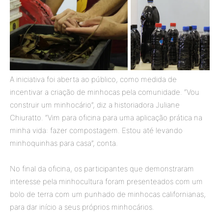
A iniciativa foi aberta ao público, como medida de
incentivar a criação de minhocas pela comunidade. “Vou
construir um minhocário”, diz a historiadora Juliane
Chiuratto. “Vim para oficina para uma aplicação prática na
minha vida: fazer compostagem. Estou até levando
minhoquinhas para casa”, conta.
No final da oficina, os participantes que demonstraram
interesse pela minhocultura foram presenteados com um
bolo de terra com um punhado de minhocas californianas,
para dar início a seus próprios minhocários.