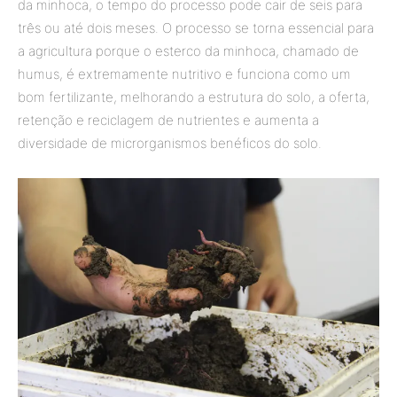
da minhoca, o tempo do processo pode cair de seis para
três ou até dois meses. O processo se torna essencial para
a agricultura porque o esterco da minhoca, chamado de
humus, é extremamente nutritivo e funciona como um
bom fertilizante, melhorando a estrutura do solo, a oferta,
retenção e reciclagem de nutrientes e aumenta a
diversidade de microrganismos benéficos do solo.