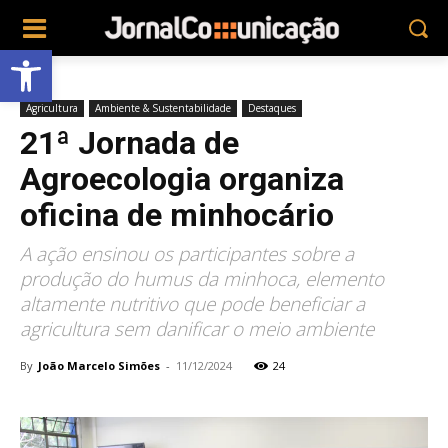
Abrir a barra de ferramentas
Agricultura
Ambiente & Sustentabilidade
Destaques
21ª Jornada de
Agroecologia organiza
oficina de minhocário
A ação ensinou os participantes sobre a
produção do humus da minhoca, elemento
altamente nutritivo que pode beneficiar a
agricultura sem danificar o meio ambiente
By
João Marcelo Simões
-
11/12/2024
24