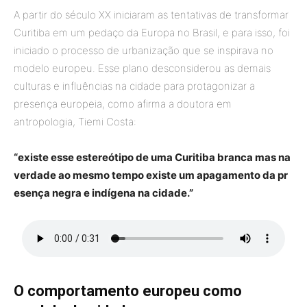
A partir do século XX iniciaram as tentativas de transformar
Curitiba em um pedaço da Europa no Brasil, e para isso, foi
iniciado o processo de urbanização que se inspirava no
modelo europeu. Esse plano desconsiderou as demais
culturas e influências na cidade para protagonizar a
presença europeia, como afirma a doutora em
antropologia, Tiemi Costa:
“existe esse estereótipo de uma Curitiba branca mas na
verdade ao mesmo tempo existe um apagamento da pr
esença negra e indígena na cidade.”
O comportamento europeu como