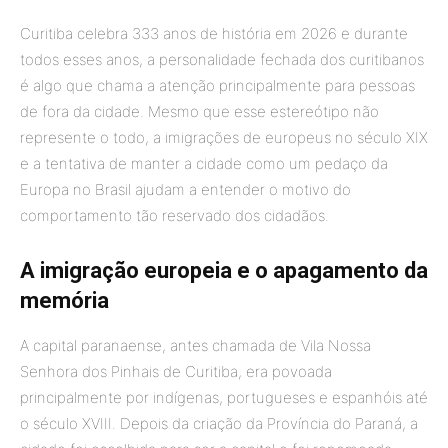
Curitiba celebra 333 anos de história em 2026 e durante
todos esses anos, a personalidade fechada dos curitibanos
é algo que chama a atenção principalmente para pessoas
de fora da cidade. Mesmo que esse estereótipo não
represente o todo, a imigrações de europeus no século XIX
e a tentativa de manter a cidade como um pedaço da
Europa no Brasil ajudam a entender o motivo do
comportamento tão reservado dos cidadãos.
A imigração europeia e o apagamento da
memória
A capital paranaense, antes chamada de Vila Nossa
Senhora dos Pinhais de Curitiba, era povoada
principalmente por indígenas, portugueses e espanhóis até
o século XVIII. Depois da criação da Província do Paraná, a