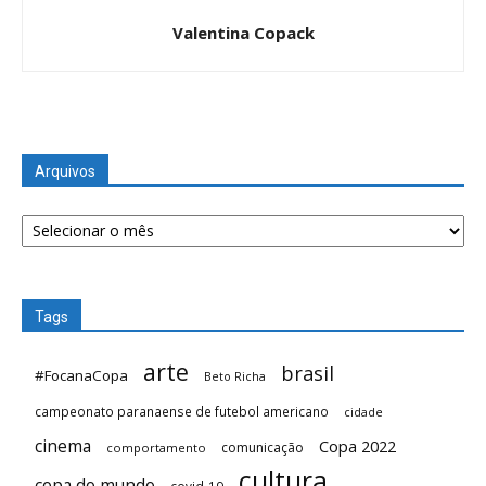
Valentina Copack
Arquivos
Arquivos
Tags
arte
brasil
#FocanaCopa
Beto Richa
campeonato paranaense de futebol americano
cidade
cinema
Copa 2022
comunicação
comportamento
cultura
copa do mundo
covid-19