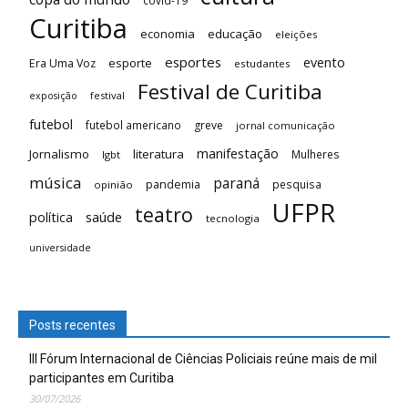
Curitiba
economia
educação
eleições
esportes
evento
esporte
Era Uma Voz
estudantes
Festival de Curitiba
festival
exposição
futebol
futebol americano
greve
jornal comunicação
manifestação
Jornalismo
literatura
Mulheres
lgbt
música
paraná
pandemia
pesquisa
opinião
UFPR
teatro
saúde
política
tecnologia
universidade
Posts recentes
III Fórum Internacional de Ciências Policiais reúne mais de mil
participantes em Curitiba
30/07/2026