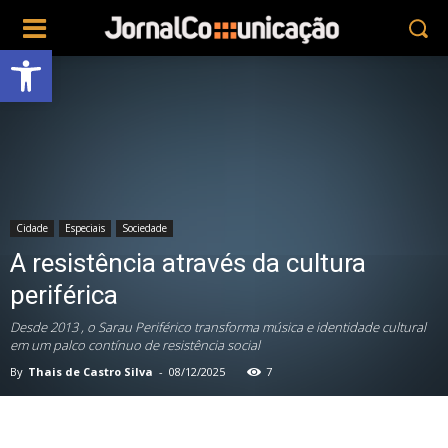
Abrir a barra de ferramentas
Cidade
Especiais
Sociedade
A resistência através da cultura
periférica
Desde 2013 , o Sarau Periférico transforma música e identidade cultural
em um palco contínuo de resistência social
By
Thais de Castro Silva
-
08/12/2025
7