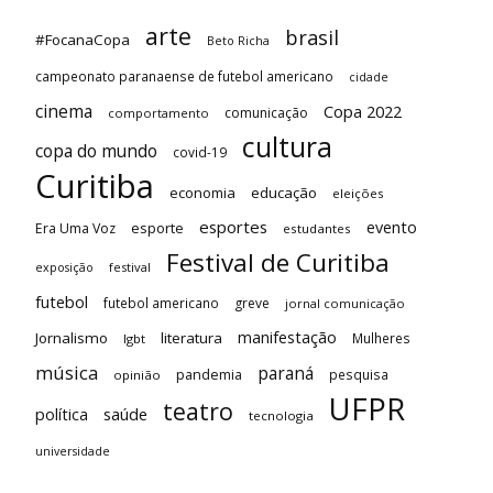
arte
brasil
#FocanaCopa
Beto Richa
campeonato paranaense de futebol americano
cidade
cinema
Copa 2022
comunicação
comportamento
cultura
copa do mundo
covid-19
Curitiba
economia
educação
eleições
esportes
evento
esporte
Era Uma Voz
estudantes
Festival de Curitiba
festival
exposição
futebol
futebol americano
greve
jornal comunicação
manifestação
Jornalismo
literatura
Mulheres
lgbt
música
paraná
pandemia
pesquisa
opinião
UFPR
teatro
saúde
política
tecnologia
universidade