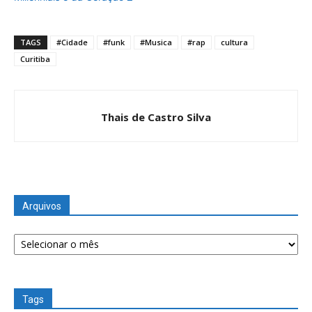
TAGS
#Cidade
#funk
#Musica
#rap
cultura
Curitiba
Thais de Castro Silva
Arquivos
Arquivos
Tags