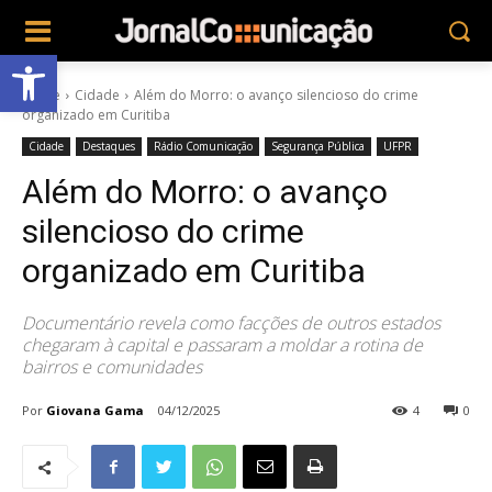
Abrir a barra de ferramentas
Home
Cidade
Além do Morro: o avanço silencioso do crime
organizado em Curitiba
Cidade
Destaques
Rádio Comunicação
Segurança Pública
UFPR
Além do Morro: o avanço
silencioso do crime
organizado em Curitiba
Documentário revela como facções de outros estados
chegaram à capital e passaram a moldar a rotina de
bairros e comunidades
Por
Giovana Gama
04/12/2025
4
0