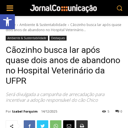
Abrir a barra de ferramentas
Home
Ambiente & Sustentabilidade
Cãozinho busca lar após quase
dois anos de abandono no Hospital Veterinário...
Ambiente & Sustentabilidade
Destaques
Cãozinho busca lar após
quase dois anos de abandono
no Hospital Veterinário da
UFPR
Será divulgada a campanha de arrecadação para
incentivar a adoção responsável do cão Chico
Por
Izabel Forquim
14/12/2025
5
0