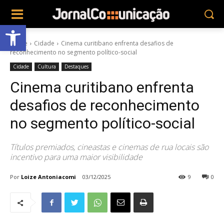
Abrir a barra de ferramentas
Home
Cidade
Cinema curitibano enfrenta desafios de
reconhecimento no segmento político-social
Cidade
Cultura
Destaques
Cinema curitibano enfrenta
desafios de reconhecimento
no segmento político-social
Títulos premiados, cineastas e cinemas de rua locais são
incentivo para uma maior visibilidade
Por
Loize Antoniacomi
03/12/2025
9
0