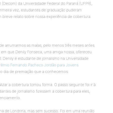
 (Decom) da Universidade Federal do Paraná (UFPR),
primeira vez, estudantes de graduação puderam
m breve relato sobre nossa experiência de cobertura.
 de arrumarmos as malas, pelo menos três meses antes.
to em que Denily Fonseca, uma amiga nossa, ofereceu
. Denily é estudante de jornalismo na Universidade
Prêmio Fernando Pacheco Jordão para Jovens
i no dia de premiação que a conhecemos.
alizar a cobertura tomou forma. O passo seguinte foi ir à
antes de jornalismo fizessem a cobertura para eles,
edenciamento.
lha de Londrina, mas sem sucesso. Foi em uma reunião