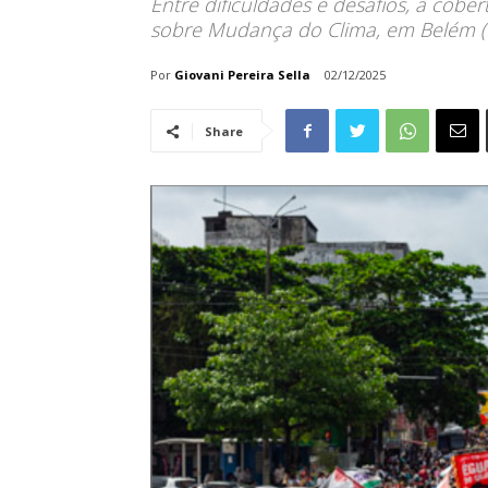
Entre dificuldades e desafios, a cobe
sobre Mudança do Clima, em Belém (
Por
Giovani Pereira Sella
02/12/2025
Share