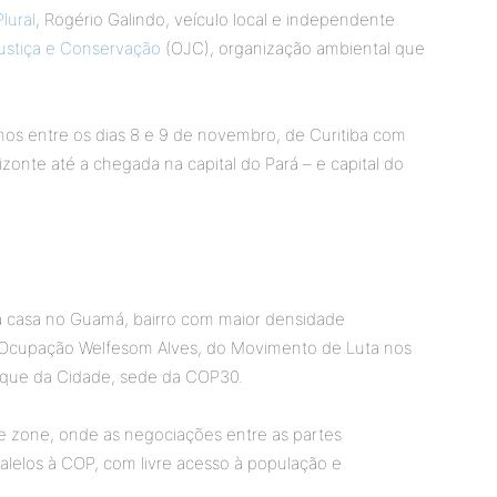
Plural
, Rogério Galindo, veículo local e independente
ustiça e Conservação
(OJC), organização ambiental que
os entre os dias 8 e 9 de novembro, de Curitiba com
zonte até a chegada na capital do Pará – e capital do
a casa no Guamá, bairro com maior densidade
a Ocupação Welfesom Alves, do Movimento de Luta nos
Parque da Cidade, sede da COP30.
ue zone, onde as negociações entre as partes
lelos à COP, com livre acesso à população e