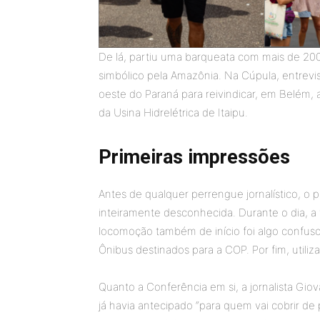
De lá, partiu uma barqueata com mais de 20
simbólico pela Amazônia. Na Cúpula, entrev
oeste do Paraná para reivindicar, em Belém, 
da Usina Hidrelétrica de Itaipu.
Primeiras impressões
Antes de qualquer perrengue jornalístico, o 
inteiramente desconhecida. Durante o dia, a 
locomoção também de início foi algo confus
Ônibus destinados para a COP. Por fim, utili
Quanto a Conferência em si, a jornalista Gio
já havia antecipado “para quem vai cobrir de 