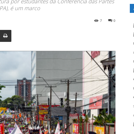
rtura por estudantes da Conferência das Partes
PA), é um marco
7
0