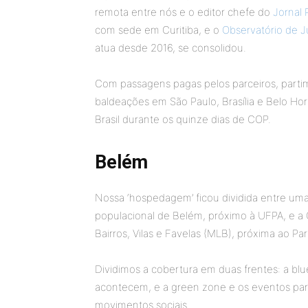
remota entre nós e o editor chefe do
Jornal 
com sede em Curitiba, e o
Observatório de J
atua desde 2016, se consolidou.
Com passagens pagas pelos parceiros, partim
baldeações em São Paulo, Brasília e Belo Hori
Brasil durante os quinze dias de COP.
Belém
Nossa ‘hospedagem’ ficou dividida entre um
populacional de Belém, próximo à UFPA, e 
Bairros, Vilas e Favelas (MLB), próxima ao 
Dividimos a cobertura em duas frentes: a bl
acontecem, e a green zone e os eventos para
movimentos sociais.