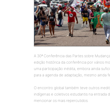
A 30ª Conferência das Partes sobre Mudanç
edição histórica da conferência por vários mo
uma participação inédita, embora ainda sufi
para a agenda de adaptação, mesmo ainda fe
O encontro global também teve outros inedit
indígenas e coletivos estudantis na entrada
mencionar os mais repercutidos.