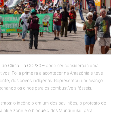
a do Clima – a COP30 – pode ser considerada uma
tivos. Foi a primeira a acontecer na Amazônia e teve
ciente, dos povos indígenas. Representou um avanço
chando os olhos para os combustíveis fósseis.
ismos: o incêndio em um dos pavilhões, o protesto de
 da blue zone e o bloqueio dos Munduruku, para