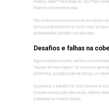
mesmo, sabe? “Para onde eu vou? Para onde 
ficamos nos primeiros dias.
São muitos eventos ocorrendo ao mesmo temp
estrutura da Bluezone é muito maior do que 
possibilidades também nos assustou.
Desafios e falhas na cobe
Alguns obstáculos pelo caminho compromet
“equipe de reportagem” se resumia a apena
diferentes, a colaboração se tornou um desa
Na prática, o trabalho foi ‘solo’ durante a ma
humana à execução das pautas. Mesmo assim, 
e pessoas ao mesmo tempo.