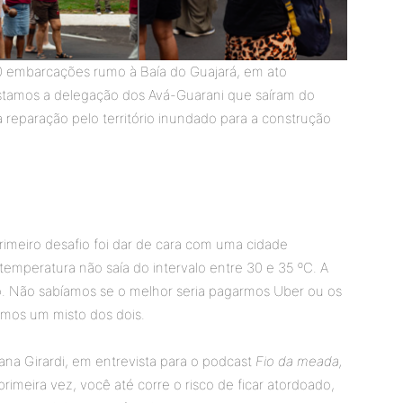
0 embarcações rumo à Baía do Guajará, em ato
istamos a delegação dos Avá-Guarani que saíram do
a reparação pelo território inundado para a construção
primeiro desafio foi dar de cara com uma cidade
temperatura não saía do intervalo entre 30 e 35 ºC. A
o. Não sabíamos se o melhor seria pagarmos Uber ou os
zamos um misto dos dois.
vana Girardi, em entrevista para o podcast
Fio da meada,
primeira vez, você até corre o risco de ficar atordoado,