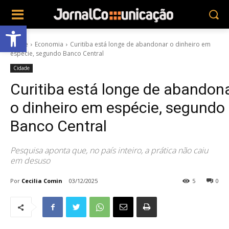
Abrir a barra de ferramentas
Home
Economia
Curitiba está longe de abandonar o dinheiro em
espécie, segundo Banco Central
Cidade
Curitiba está longe de abandon
o dinheiro em espécie, segundo
Banco Central
Pesquisa aponta que, no país inteiro, a prática não caiu
em desuso
Por
Cecilia Comin
03/12/2025
5
0