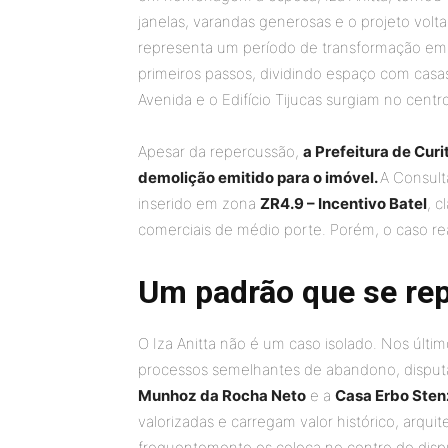
janelas, varandas generosas e o projeto volta
representa um período de transformação em C
primeiros passos, dividindo espaço com casa
Avenida e o Edifício Tijucas surgiam no centr
Apesar da repercussão,
a Prefeitura de Cur
demolição emitido para o imóvel.
A Consult
inserido em zona
ZR4.9 – Incentivo Batel
, c
comerciais de médio porte. Porém, o caso r
Um padrão que se re
O Iza Anitta não é um caso isolado. Nos últ
processos semelhantes de abandono, disputa
Munhoz da Rocha Neto
e a
Casa Erbo Sten
valorizadas e carregam valor histórico, arqu
frequentemente os coloca no centro de dispu