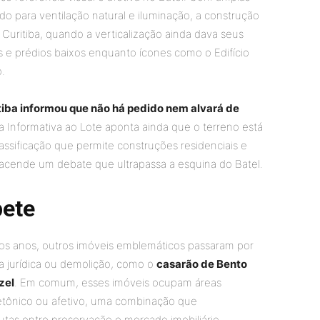
do para ventilação natural e iluminação, a construção
uritiba, quando a verticalização ainda dava seus
s e prédios baixos enquanto ícones como o Edifício
o.
itiba informou que não há pedido nem alvará de
a Informativa ao Lote aponta ainda que o terreno está
lassificação que permite construções residenciais e
eacende um debate que ultrapassa a esquina do Batel.
pete
imos anos, outros imóveis emblemáticos passaram por
 jurídica ou demolição, como o
casarão de Bento
zel
. Em comum, esses imóveis ocupam áreas
itetônico ou afetivo, uma combinação que
tas entre preservação e mercado imobiliário.