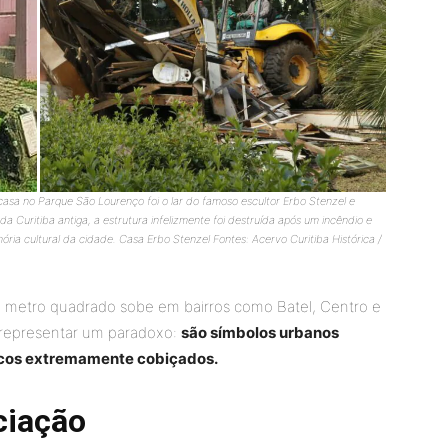
asa no Parque São Lourenço foi o lar do famoso escultor Erbo Stenzel e
a Curitiba antiga, a estrutura infelizmente foi destruída após um incêndio e
a cultural da cidade. Casa Erbo Stenzel Fontes: Acervo Curitiba Histórica /
o metro quadrado sobe em bairros como Batel, Centro e
a representar um paradoxo:
são símbolos urbanos
cos extremamente cobiçados.
ciação