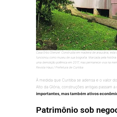
Casa Erbo Stenzel. Construída em madeira de araucária, esta c
funcionou como museu de sua biografia. Marcada pela história d
uma demolição polêmica em 2017, mas permanece viva na memóri
Revista Haus / Prefeitura de Curitiba
À medida que Curitiba se adensa e o valor d
Alto da Glória, construções antigas passam 
importantes, mas também ativos econômi
Patrimônio sob nego