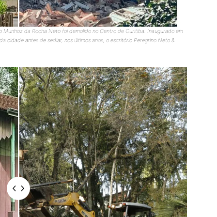
o Munhoz da Rocha Neto foi demolido no Centro de Curitiba. Inaugurado em
 da cidade antes de sediar, nos últimos anos, o escritório Peregrino Neto &