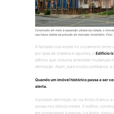
Construído em meio à expansão urbana da cidade, o imóvel
seu futuro diante da pressão do mercado imobiliário. Foto:
A fachada rosa resiste no cruzamento entre 
por ripas de madeira e tapumes, o
Edifício I
silêncio que costuma anteceder mudanças irr
demolição. Assim, para muitos curitibanos, a c
Quando um imóvel histórico passa a ser c
alerta.
A possível demolição do Iza Anitta chamou 
sociais nos últimos meses. O edifício, cons
em homenagem à esposa, Iza Anitta, tornou-s