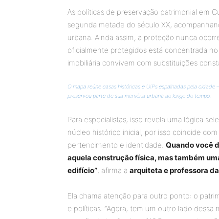
As políticas de preservação patrimonial em C
segunda metade do século XX, acompanhan
urbana. Ainda assim, a proteção nunca ocor
oficialmente protegidos está concentrada no 
imobiliária convivem com substituições const
O mapa reúne casas históricas e UIPs espalhadas pela cidade
preservou parte de sua memória urbana ao longo do tempo.
Para especialistas, isso revela uma lógica se
núcleo histórico inicial, por isso coincide c
pertencimento e identidade.
Quando você de
aquela construção física, mas também uma
edifício”
, afirma a
arquiteta e professora d
Ela chama atenção para outro ponto: o patrim
e políticas. “Agora, tem um outro lado dessa