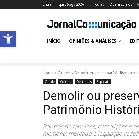
Entrar
qui 06 ago 2026
Curso
Quem somos
A
Abrir a barra de ferramentas
INÍCIO
OPINIÕES & ANÁLISES
EDI
Home
Cidade
Demolir ou preservar? A disputa pel
Cidade
Cultura
Destaques
Especiais
Demolir ou preser
Patrimônio Históri
Por trás de tapumes, demolições e 
memória, mercado e legislação redef