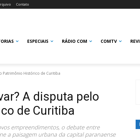
rquivo
Contato
TORIAS
ESPECIAIS
RÁDIO COM
COMTV
REV
o Patrimônio Histórico de Curitiba
var? A disputa pelo
co de Curitiba
novos empreendimentos, o debate entre
ine a paisagem urbana da capital paranaense