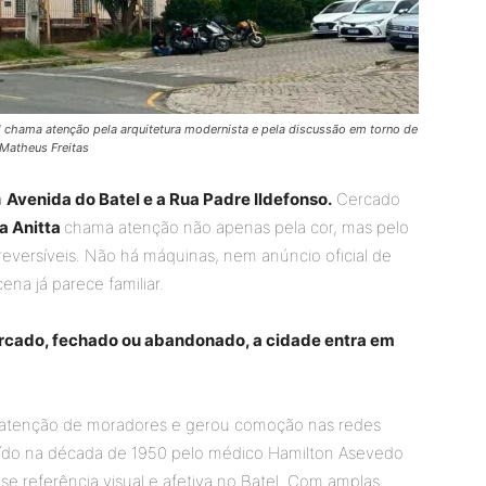
 chama atenção pela arquitetura modernista e pela discussão em torno de
 Matheus Freitas
a
Avenida do Batel e a Rua Padre Ildefonso.
Cercado
za Anitta
chama atenção não apenas pela cor, mas pelo
eversíveis. Não há máquinas, nem anúncio oficial de
ena já parece familiar.
ercado, fechado ou abandonado, a cidade entra em
a atenção de moradores e gerou comoção nas redes
truído na década de 1950 pelo médico Hamilton Asevedo
e referência visual e afetiva no Batel. Com amplas