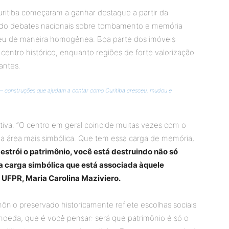
uritiba começaram a ganhar destaque a partir da
do debates nacionais sobre tombamento e memória
reu de maneira homogênea. Boa parte dos imóveis
centro histórico, enquanto regiões de forte valorização
antes.
 — construções que ajudam a contar como Curitiba cresceu, mudou e
letiva. “O centro em geral coincide muitas vezes com o
om a área mais simbólica. Que tem essa carga de memória,
strói o patrimônio, você está destruindo não só
 carga simbólica que está associada àquele
a UFPR, Maria Carolina Maziviero.
ônio preservado historicamente reflete escolhas sociais
 moeda, que é você pensar: será que patrimônio é só o