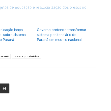
ojetos de educação e ressocialização dos presos no
nicação lança
Governo pretende transformar
al sobre sistema
sistema penitenciário do
do Paraná
Paraná em modelo nacional
 paraná
presos provisórios