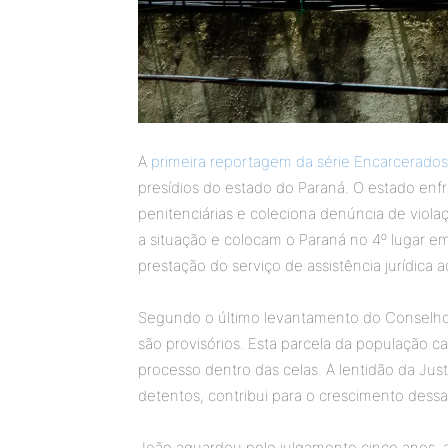
A
primeira reportagem da série Encarcerado
presídios do estado do Paraná. O estado enf
penitenciárias e coleciona denúncia de viol
a situação e colocam o Paraná no 4º lugar em
prestação do serviço de assistência jurídica 
Segundo o último levantamento do Conselho 
são provisórios. Esta parcela da população ca
processo dentro das celas. A lentidão da Justiça
detentos, contribui para o crescimento dessa 
João aguardou pelo julgamento cinco anos, a