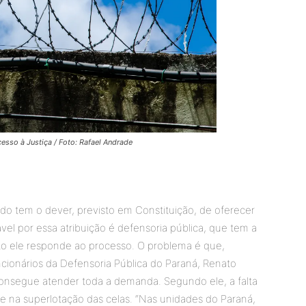
esso à Justiça / Foto: Rafael Andrade
do tem o dever, previsto em Constituição, de oferecer
ável por essa atribuição é defensoria pública, que tem a
to ele responde ao processo. O problema é que,
ionários da Defensoria Pública do Paraná, Renato
 consegue atender toda a demanda. Segundo ele, a falta
 na superlotação das celas. “Nas unidades do Paraná,