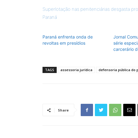
Superlotação nas penitenciárias desgasta pr
Paraná
Paraná enfrenta onda de
Jornal Comu
revoltas em presídios
série especi
carcerário 
TAGS
assessoria jurídica
defensoria pública do
Share