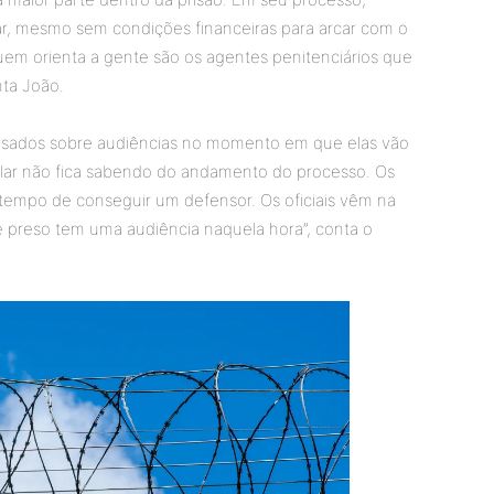
ar, mesmo sem condições financeiras para arcar com o
 Quem orienta a gente são os agentes penitenciários que
nta João.
visados sobre audiências no momento em que elas vão
lar não fica sabendo do andamento do processo. Os
tempo de conseguir um defensor. Os oficiais vêm na
e preso tem uma audiência naquela hora”, conta o