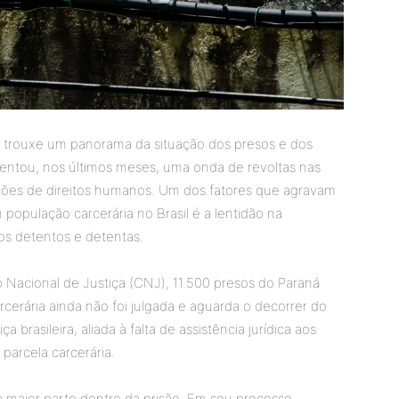
s
trouxe um panorama da situação dos presos e dos
rentou, nos últimos meses, uma onda de revoltas nas
ações de direitos humanos. Um dos fatores que agravam
 população carcerária no Brasil é a lentidão na
aos detentos e detentas.
Nacional de Justiça (CNJ), 11.500 presos do Paraná
rcerária ainda não foi julgada e aguarda o decorrer do
 brasileira, aliada à falta de assistência jurídica aos
parcela carcerária.
 maior parte dentro da prisão. Em seu processo,