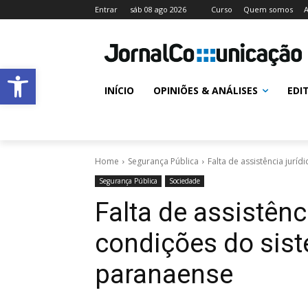
Entrar
sáb 08 ago 2026
Curso
Quem somos
A
Abrir a barra de ferramentas
INÍCIO
OPINIÕES & ANÁLISES
EDI
Home
Segurança Pública
Falta de assistência jurí
Segurança Pública
Sociedade
Falta de assistênc
condições do sist
paranaense