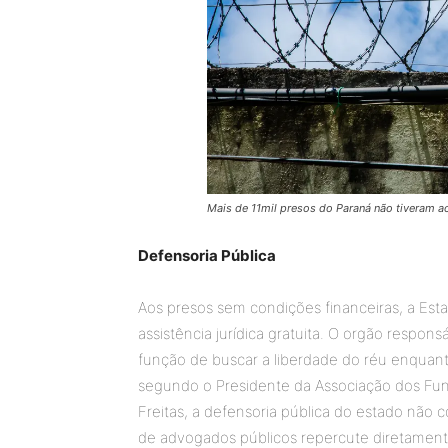
Mais de 11mil presos do Paraná não tiveram ac
Defensoria Pública
Aos presos sem condições financeiras, a Esta
assistência jurídica gratuita. O orgão respons
função de buscar a liberdade do réu enquan
segundo o Presidente da Associação dos Func
Freitas, a defensoria pública do estado não
de advogados públicos repercute diretamente