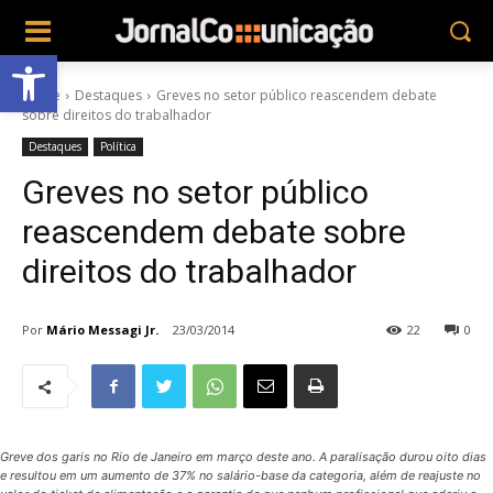
Abrir a barra de ferramentas
Home
Destaques
Greves no setor público reascendem debate
sobre direitos do trabalhador
Destaques
Política
Greves no setor público
reascendem debate sobre
direitos do trabalhador
Por
Mário Messagi Jr.
23/03/2014
22
0
Greve dos garis no Rio de Janeiro em março deste ano. A paralisação durou oito dias
e resultou em um aumento de 37% no salário-base da categoria, além de reajuste no