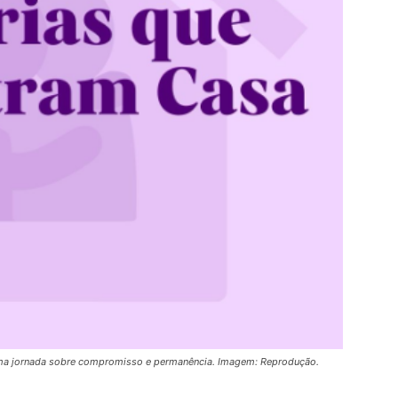
Uma jornada sobre compromisso e permanência. Imagem: Reprodução.