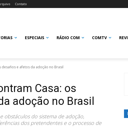
rquivo
Contato
TORIAS
ESPECIAIS
RÁDIO COM
COMTV
REV
 desafios e afetos da adoção no Brasil
ontram Casa: os
 da adoção no Brasil
e obstáculos do sistema de adoção,
erências dos pretendentes e o processo de