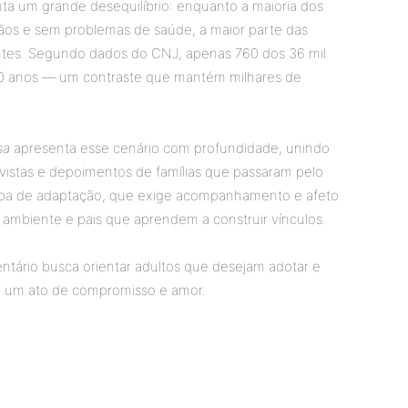
nta um grande desequilíbrio: enquanto a maioria dos
os e sem problemas de saúde, a maior parte das
entes. Segundo dados do CNJ, apenas 760 dos 36 mil
10 anos — um contraste que mantém milhares de
sa
apresenta esse cenário com profundidade, unindo
vistas e depoimentos de famílias que passaram pelo
apa de adaptação, que exige acompanhamento e afeto
 ambiente e pais que aprendem a construir vínculos.
tário busca orientar adultos que desejam adotar e
 é um ato de compromisso e amor.