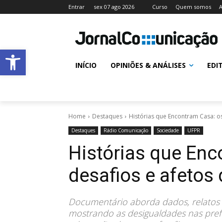
Entrar
sex 07 ago 2026
Curso
Quem somos
A
Abrir a barra de ferramentas
INÍCIO
OPINIÕES & ANÁLISES
EDI
Home
Destaques
Histórias que Encontram Casa: os
Destaques
Rádio Comunicação
Sociedade
UFPR
Histórias que Enc
desafios e afetos
Documentário aborda dados, relatos 
mostrando as desigualdades nas pref