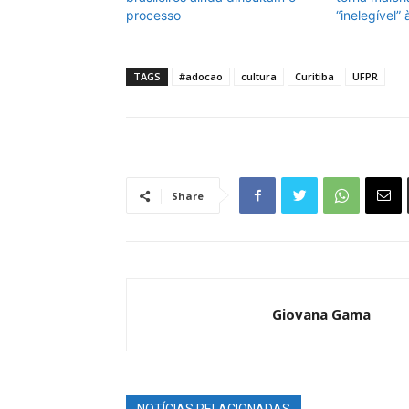
processo
“inelegível”
TAGS
#adocao
cultura
Curitiba
UFPR
Share
Giovana Gama