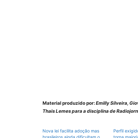
Material produzido por:
Emilly Silveira, Gi
Thais Lemes para a disciplina de Radiojor
Nova lei facilita adoção mas
Perfil exigi
brasileiros ainda dificultam o
torna maiori