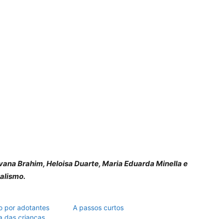
ovana Brahim, Heloisa Duarte, Maria Eduarda Minella e
nalismo.
do por adotantes
A passos curtos
a das crianças