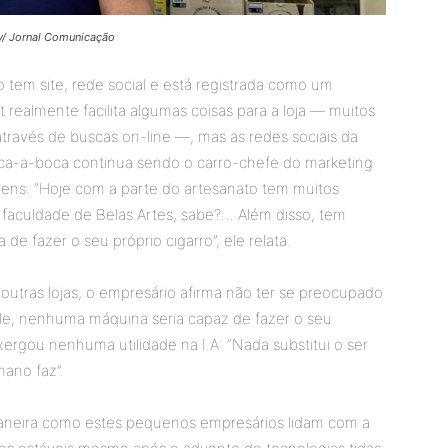
y/ Jornal Comunicação
 tem site, rede social e está registrada como um
realmente facilita algumas coisas para a loja — muitos
través de buscas on-line —, mas as redes sociais da
a-a-boca continua sendo o carro-chefe do marketing
ovens. “Hoje com a parte do artesanato tem muitos
faculdade de Belas Artes, sabe?… Além disso, tem
 de fazer o seu próprio cigarro”, ele relata.
 outras lojas, o empresário afirma não ter se preocupado
a ele, nenhuma máquina seria capaz de fazer o seu
ergou nenhuma utilidade na I.A: “Nada substitui o ser
ano faz”.
maneira como estes pequenos empresários lidam com a