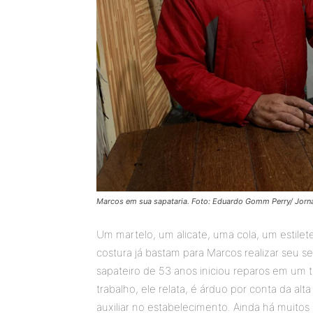
Marcos em sua sapataria. Foto: Eduardo Gomm Perry/ Jor
Um martelo, um alicate, uma cola, um estile
costura já bastam para Marcos realizar seu 
sapateiro de 53 anos iniciou reparos em um 
trabalho, ele relata, é árduo por conta da a
auxiliar no estabelecimento. Ainda há muitos 