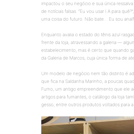
impactou o seu negócio e sua única ressalva é
de notícias falsas. “Eu vou usar I.A para quê?”
uma coisa do futuro. Não bate… Eu sou analf
Enquanto avalia o estado do tênis azul ras
frente da loja, atravessando a galeria — algu
estabelecimento, mas é certo que quando gas
da Galeria de Marcos, cuja única forma de a
Um modelo de negócio nem tão distinto é ad
que fica na Saldanha Marinho, a poucas quad
Fumo, um antigo empreendimento que ele ad
artigos para fumantes, o catálogo da loja ta
gesso, entre outros produtos voltados para 