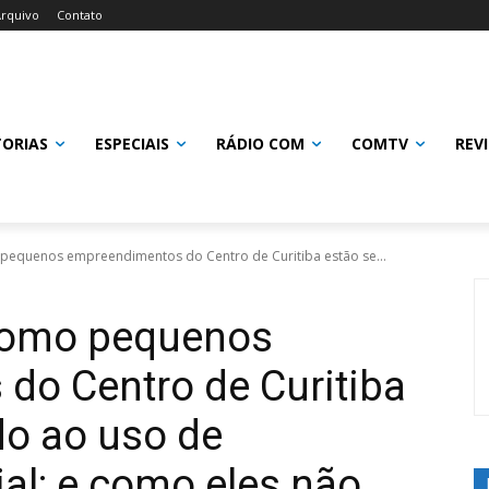
rquivo
Contato
TORIAS
ESPECIAIS
RÁDIO COM
COMTV
REV
o pequenos empreendimentos do Centro de Curitiba estão se...
: como pequenos
do Centro de Curitiba
do ao uso de
cial; e como eles não