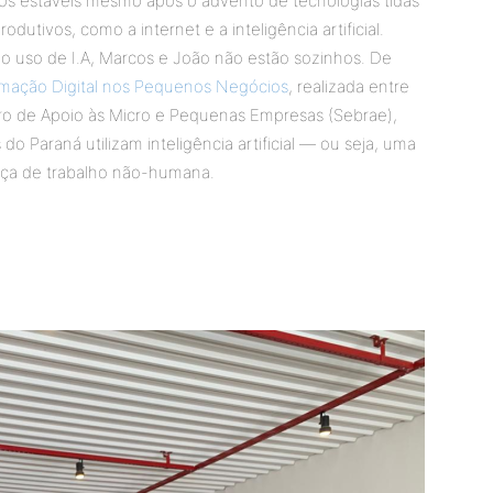
 estáveis mesmo após o advento de tecnologias tidas
dutivos, como a internet e a inteligência artificial.
ao uso de I.A, Marcos e João não estão sozinhos. De
rmação Digital nos Pequenos Negócios
, realizada entre
iro de Apoio às Micro e Pequenas Empresas (Sebrae),
araná utilizam inteligência artificial — ou seja, uma
orça de trabalho não-humana.