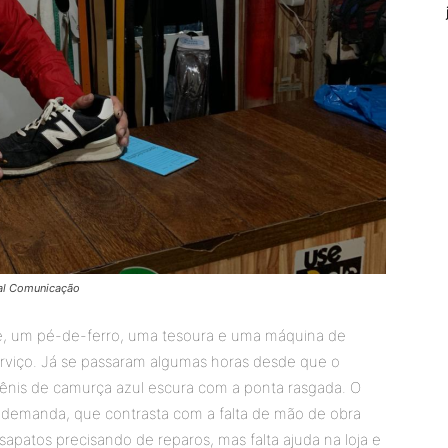
nal Comunicação
te, um pé-de-ferro, uma tesoura e uma máquina de
serviço. Já se passaram algumas horas desde que o
tênis de camurça azul escura com a ponta rasgada. O
lta demanda, que contrasta com a falta de mão de obra
sapatos precisando de reparos, mas falta ajuda na loja e