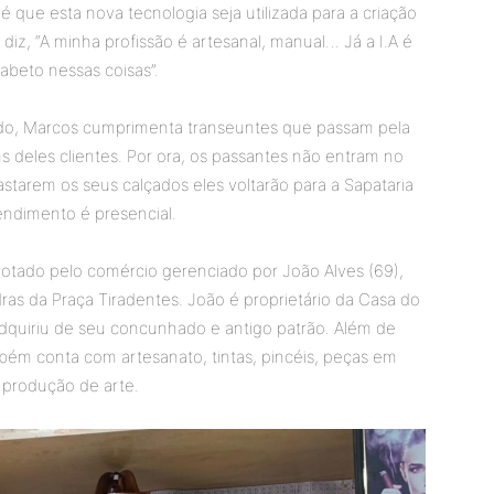
 que esta nova tecnologia seja utilizada para a criação
, diz, “A minha profissão é artesanal, manual… Já a I.A é
abeto nessas coisas”.
gado, Marcos cumprimenta transeuntes que passam pela
ns deles clientes. Por ora, os passantes não entram no
tarem os seus calçados eles voltarão para a Sapataria
tendimento é presencial.
otado pelo comércio gerenciado por João Alves (69),
ras da Praça Tiradentes. João é proprietário da Casa do
quiriu de seu concunhado e antigo patrão. Além de
mbém conta com artesanato, tintas, pincéis, peças em
a produção de arte.