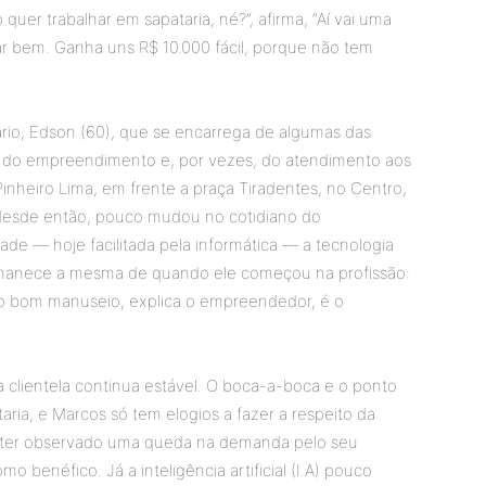
quer trabalhar em sapataria, né?”, afirma, “Aí vai uma
ar bem. Ganha uns R$ 10.000 fácil, porque não tem
rio, Edson (60), que se encarrega de algumas das
ão do empreendimento e, por vezes, do atendimento aos
 Pinheiro Lima, em frente a praça Tiradentes, no Centro,
 desde então, pouco mudou no cotidiano do
de — hoje facilitada pela informática — a tecnologia
ermanece a mesma de quando ele começou na profissão:
jo bom manuseio, explica o empreendedor, é o
a clientela continua estável. O boca-a-boca e o ponto
a, e Marcos só tem elogios a fazer a respeito da
m ter observado uma queda na demanda pelo seu
mo benéfico. Já a inteligência artificial (I.A) pouco