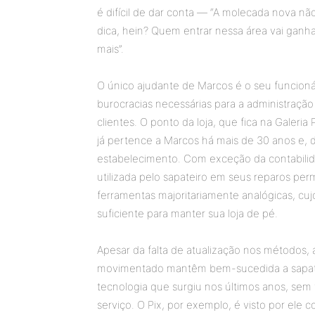
é difícil de dar conta — “A molecada nova não 
dica, hein? Quem entrar nessa área vai ganh
mais”.
O único ajudante de Marcos é o seu funcioná
burocracias necessárias para a administraç
clientes. O ponto da loja, que fica na Galeria
já pertence a Marcos há mais de 30 anos e,
estabelecimento. Com exceção da contabilida
utilizada pelo sapateiro em seus reparos p
ferramentas majoritariamente analógicas, cu
suficiente para manter sua loja de pé.
Apesar da falta de atualização nos métodos, 
movimentado mantêm bem-sucedida a sapatari
tecnologia que surgiu nos últimos anos, se
serviço. O Pix, por exemplo, é visto por ele co