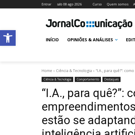
Entrar
sáb 08 ago 2026
Curso
Quem somos
A
Abrir a barra de ferramentas
INÍCIO
OPINIÕES & ANÁLISES
EDI
Home
Ciência & Tecnologia
“I.A., para quê?”: com
Ciência & Tecnologia
Comportamento
Destaques
“I.A., para quê?”
empreendimentos 
estão se adaptan
inteligência artifi