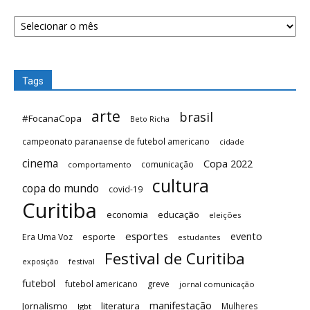
Arquivos
Tags
arte
brasil
#FocanaCopa
Beto Richa
campeonato paranaense de futebol americano
cidade
cinema
Copa 2022
comunicação
comportamento
cultura
copa do mundo
covid-19
Curitiba
economia
educação
eleições
esportes
evento
esporte
Era Uma Voz
estudantes
Festival de Curitiba
festival
exposição
futebol
futebol americano
greve
jornal comunicação
manifestação
Jornalismo
literatura
Mulheres
lgbt