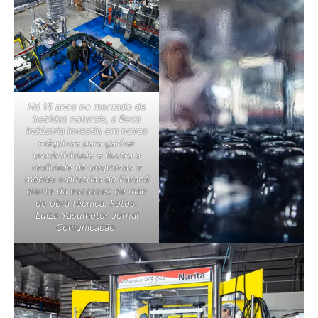
Há 15 anos no mercado de
bebidas naturais, a Beca
Indústria investiu em novas
máquinas para ganhar
produtividade e ilustra a
realidade de pequenas e
médias indústrias do Paraná
diante da escassez de mão
de obra técnica. Fotos:
Luiza Yasumoto/ Jornal
Comunicação