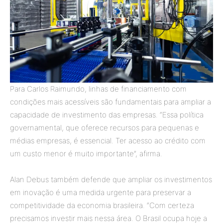
Para Carlos Raimundo, linhas de financiamento com
condições mais acessíveis são fundamentais para ampliar a
capacidade de investimento das empresas. “Essa política
governamental, que oferece recursos para pequenas e
médias empresas, é essencial. Ter acesso ao crédito com
um custo menor é muito importante”, afirma.
Alan Debus também defende que ampliar os investimentos
em inovação é uma medida urgente para preservar a
competitividade da economia brasileira. “Com certeza
precisamos investir mais nessa área. O Brasil ocupa hoje a