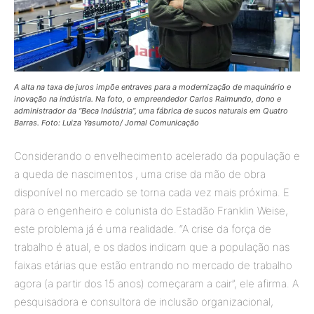
A alta na taxa de juros impõe entraves para a modernização de maquinário e
inovação na indústria. Na foto, o empreendedor Carlos Raimundo, dono e
administrador da “Beca Indústria”, uma fábrica de sucos naturais em Quatro
Barras. Foto: Luiza Yasumoto/ Jornal Comunicação
Considerando o envelhecimento acelerado da população e
a queda de nascimentos , uma crise da mão de obra
disponível no mercado se torna cada vez mais próxima. E
para o engenheiro e colunista do Estadão Franklin Weise,
este problema já é uma realidade. “A crise da força de
trabalho é atual, e os dados indicam que a população nas
faixas etárias que estão entrando no mercado de trabalho
agora (a partir dos 15 anos) começaram a cair”, ele afirma. A
pesquisadora e consultora de inclusão organizacional,