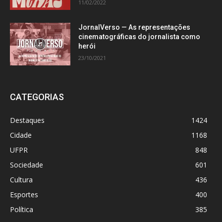
11/02/2022
JornalVerso — As representações
cinematográficas do jornalista como
herói
23/10/2021
CATEGORIAS
Destaques
1424
Cidade
1168
UFPR
848
Sociedade
601
Cultura
436
Esportes
400
Política
385