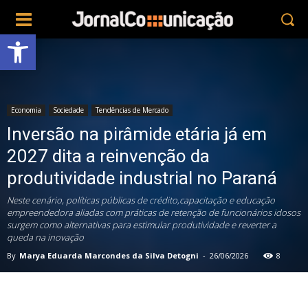
Abrir a barra de ferramentas
Economia
Sociedade
Tendências de Mercado
Inversão na pirâmide etária já em
2027 dita a reinvenção da
produtividade industrial no Paraná
Neste cenário, políticas públicas de crédito,capacitação e educação
empreendedora aliadas com práticas de retenção de funcionários idosos
surgem como alternativas para estimular produtividade e reverter a
queda na inovação
By
Marya Eduarda Marcondes da Silva Detogni
-
26/06/2026
8