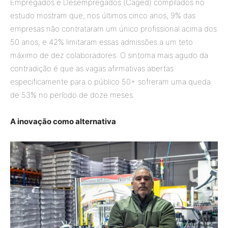
Empregados e Desempregados (Caged) compilados no
estudo mostram que, nos últimos cinco anos, 9% das
empresas não contrataram um único profissional acima dos
50 anos, e 42% limitaram essas admissões a um teto
máximo de dez colaboradores. O sintoma mais agudo da
contradição é que as vagas afirmativas abertas
especificamente para o público 50+ sofreram uma queda
de 53% no período de doze meses.
A inovação como alternativa