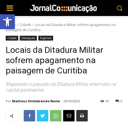
Abrir a barra de ferramentas
Home
Cidade
Locais da Ditadura Militar sofrem apagamento na
paisagem de Curitiba
Cidade
Destaques
Especiais
Locais da Ditadura Militar
sofrem apagamento na
paisagem de Curitiba
Mapeando o passado da Ditadura Militar enterrado na
capital paranaense
Por
Matheus Hildebrando Neme
06/10/2025
41
0