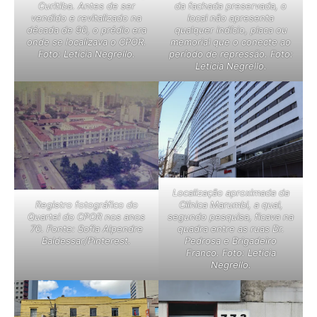
Curitiba. Antes de ser
da fachada preservada, o
vendido e revitalizado na
local não apresenta
década de 90, o prédio era
qualquer indício, placa ou
onde se localizava o CPOR.
memorial que o conecte ao
Foto: Leticia Negrello.
período de repressão. Foto:
Leticia Negrello.
Localização aproximada da
Registro fotográfico do
Clínica Marumbi, a qual,
Quartel do CPOR nos anos
segundo pesquisa, ficava na
70. Fonte: Sofia Alpendre
quadra entre as ruas Dr.
Baldessar/Pinterest.
Pedrosa e Brigadeiro
Franco. Foto: Leticia
Negrello.