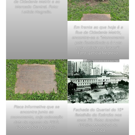
da Cidadania Matriz e ao
Mercado Central. Foto:
Leticia Negrello.
Em frente ao que hoje é a
Rua da Cidadania Matriz,
encontra-se o “Monumento
pela Resistência e à Luta
pela Anistia no Paraná”.
Foto: Leticia Negrello.
Placa informativa que se
Fachada do Quartel do 15º
encontra junto ao
Batalhão do Exército nos
monumento, cuja colocação
anos 70. Foto: Arquivo
data de agosto de 2013.
Público Municipal de
Foto: Leticia Negrello.
Curitiba.