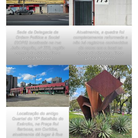
Sede da Delegacia de
Atualmente, a quadra foi
Ordem Política e Social
completamente reformada e
(DOPS) localizada na rua
não há registros conhecidos
João Negrão, nº 773, região
de como era o local na
central da cidade. Foto:
época da ditadura. Foto:
Leticia Negrello.
Leticia Negrello.
Localização do antigo
Quartel do 15º Batalhão do
Exército, na Praça Rui
Barbosa, em Curitiba,
atualmente dá lugar à Rua