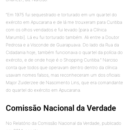
“Em 1975 fui sequestrado e torturado em um quartel do
exército em Apucarana e de lá me trouxeram para Curitiba
com os olhos vendados e fui levado [para a Clínica
Marumbi]. Lá eu fui torturado também. Ali entre a Doutor
Pedrosa e a Visconde de Guarapuava. Do lado da Rua da
Cidadania hoje, também funcionava o quartel da polícia do
exército, e de onde hoje é o Shopping Curitiba.” Narciso
conta que todos que operavam dentro dentro da clínica
usavam nomes falsos, mas reconheceram um dos oficiais:
Major Zuiderzee de Nascimento Lins, que era comandante
do quartel do exército em Apucarana.
Comissão Nacional da Verdade
No Relatório da Comissão Nacional da Verdade, publicado