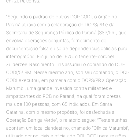
em 2014, consta:
“Seguindo o padrão de outros DOI-CODI, o órgão no
Paraná atuava com a colaboração do DOPS/PR e da
Secretaria de Segurança Pública do Paraná (SSP/PR), que
envolvia operações conjuntas, fornecimento de
documentação falsa e uso de dependências policiais para
interrogatório. Em julho de 1975, o tenente-coronel
Zuiderzee Nascimento Lins assumiu o comando do DOI-
CODI/5ª RM. Nesse mesmo ano, sob seu comando, o DOI-
CODI executou, em parceria com o DOPS/PR a Operação
Marumbi, uma grande investida contra militantes e
simpatizantes do PCB no Paraná, na qual foram presas
mais de 100 pessoas, com 65 indiciados. Em Santa
Catarina, com o mesmo propósito, foi desfechada a
Operação Barriga Verde”, o relatório segue: “Testemunhas
apontam um local clandestino, chamado “Clínica Marumbi”,
utilizado por policiais e oficiais do DOI-CODI para sessões