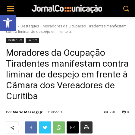
Abrir a barra de ferramentas
Home
Destaques
Moradores da Ocupação Tiradentes manifestam
contra liminar de despejo em frente à...
Destaques
Política
Moradores da Ocupação
Tiradentes manifestam contra
liminar de despejo em frente à
Câmara dos Vereadores de
Curitiba
Por
Mário Messagi Jr.
31/05/2015
228
0