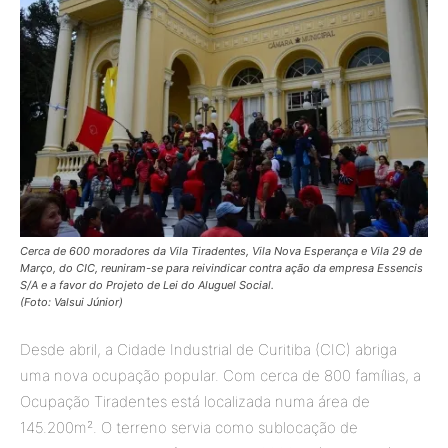
Cerca de 600 moradores da Vila Tiradentes, Vila Nova Esperança e Vila 29 de
Março, do CIC, reuniram-se para reivindicar contra ação da empresa Essencis
S/A e a favor do Projeto de Lei do Aluguel Social.
(Foto: Valsui Júnior)
Desde abril, a Cidade Industrial de Curitiba (CIC) abriga
uma nova ocupação popular. Com cerca de 800 famílias, a
Ocupação Tiradentes está localizada numa área de
145.200m². O terreno servia como sublocação de