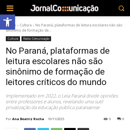
Abrir a barra de ferramentas
Home
Cultura
No Paraná, plataformas de leitura escolares não são
sinônimo de formação de...
Cultura
Rádio Comunicação
No Paraná, plataformas de
leitura escolares não são
sinônimo de formação de
leitores críticos do mundo
Implementado em 2022, o Leia Paraná divide opiniões
entre professores e alunos, revelando uma sutil
privatização da educação pública paranaense
Por
Ana Beatriz Rocha
10/11/2025
9
0