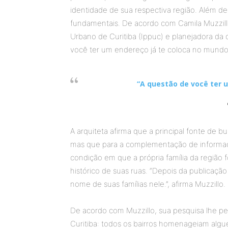
identidade de sua respectiva região. Além de
fundamentais. De acordo com Camila Muzzillo
Urbano de Curitiba (Ippuc) e planejadora da ob
você ter um endereço já te coloca no mundo”,
“A questão de você ter 
A arquiteta afirma que a principal fonte de b
mas que para a complementação de informaçõ
condição em que a própria família da região
histórico de suas ruas. “Depois da publicaçã
nome de suas famílias nele.”, afirma Muzzillo.
De acordo com Muzzillo, sua pesquisa lhe p
Curitiba: todos os bairros homenageiam alg