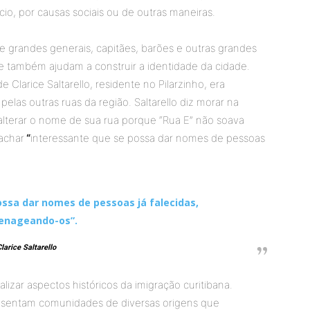
cio, por causas sociais ou de outras maneiras.
grandes generais, capitães, barões e outras grandes
ue também ajudam a construir a identidade da cidade.
Clarice Saltarello, residente no Pilarzinho, era
elas outras ruas da região. Saltarello diz morar na
lterar o nome de sua rua porque “Rua E” não soava
achar
“
interessante que se possa dar nomes de pessoas
ossa dar nomes de pessoas já falecidas,
nageando-os”.
larice Saltarello
izar aspectos históricos da imigração curitibana.
resentam comunidades de diversas origens que