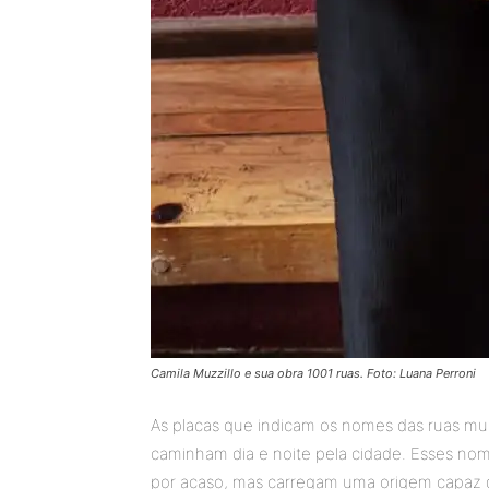
Camila Muzzillo e sua obra 1001 ruas. Foto: Luana Perroni
As placas que indicam os nomes das ruas mu
caminham dia e noite pela cidade. Esses nom
por acaso, mas carregam uma origem capaz de