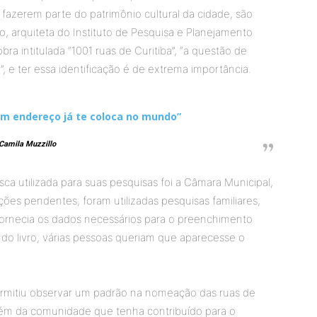
 fazerem parte do patrimônio cultural da cidade, são
, arquiteta do Instituto de Pesquisa e Planejamento
ra intitulada “1001 ruas de Curitiba”, “a questão de
 e ter essa identificação é de extrema importância.
um endereço já te coloca no mundo”
Camila Muzzillo
usca utilizada para suas pesquisas foi a Câmara Municipal,
es pendentes, foram utilizadas pesquisas familiares,
 fornecia os dados necessários para o preenchimento
o do livro, várias pessoas queriam que aparecesse o
ermitiu observar um padrão na nomeação das ruas de
uém da comunidade que tenha contribuído para o