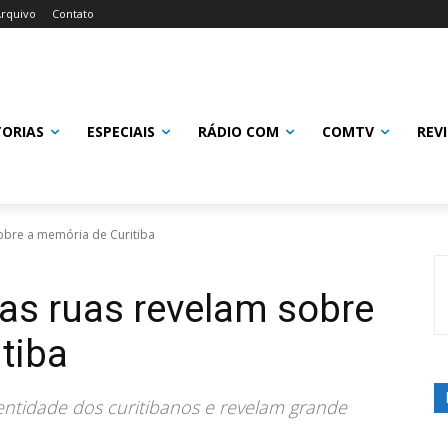
rquivo
Contato
TORIAS
ESPECIAIS
RÁDIO COM
COMTV
REV
obre a memória de Curitiba
as ruas revelam sobre
tiba
ntidade dos curitibanos e revelam grande