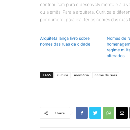
contribuíram para o desenvolvimento e a dive
ou alemãs. Para a arquiteta, Curitiba é dife
por número, para ela, ter os nomes das ruas 
Arquiteta lança livro sobre
Nomes de r
nomes das ruas da cidade
homenagem 
regime mili
alterados
TAGS
cultura
memória
nome de ruas
Share