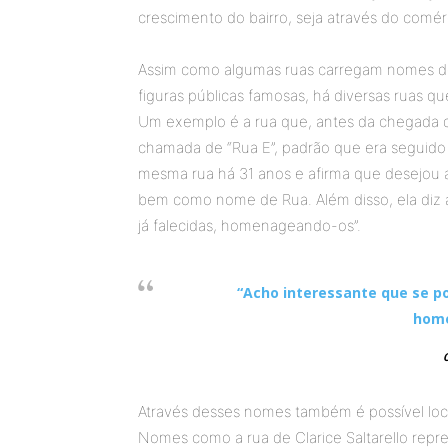
crescimento do bairro, seja através do comér
Assim como algumas ruas carregam nomes de 
figuras públicas famosas, há diversas ruas q
Um exemplo é a rua que, antes da chegada de 
chamada de “Rua E”, padrão que era seguido p
mesma rua há 31 anos e afirma que desejou a
bem como nome de Rua. Além disso, ela diz 
já falecidas, homenageando-os”.
“Acho interessante que se p
home
C
Através desses nomes também é possível local
Nomes como a rua de Clarice Saltarello rep