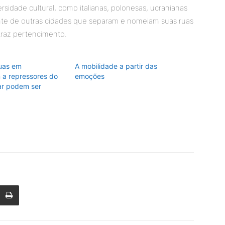
rsidade cultural, como italianas, polonesas, ucranianas
rente de outras cidades que separam e nomeiam suas ruas
traz pertencimento.
uas em
A mobilidade a partir das
a repressores do
emoções
tar podem ser