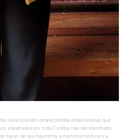
itas vezes passam despercebidas pelas pessoas que
es, espalhados por toda Curitiba, não são escolhidos
 trazer, de sua toponímia, a memória histórica e a