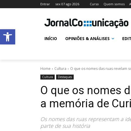
Entrar
sex 07 ago 2026
Curso
Quem somos
A
Abrir a barra de ferramentas
INÍCIO
OPINIÕES & ANÁLISES
EDI
Home
Cultura
O que os nomes das ruas revelam s
Cultura
Destaques
O que os nomes d
a memória de Curi
Os nomes das ruas representam a ide
parte de sua história