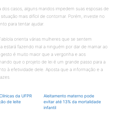
ia dos casos, alguns maridos impedem suas esposas de
ituação mais difícil de contornar. Porém, investe no
nto para tentar ajudar.
bíola orienta várias mulheres que se sentem
nca estará fazendo mal a ninguém por dar de mamar ao
e gesto é muito maior que a vergonha e aos
ando que o projeto de lei é um grande passo para a
o à efetividade dele. Aposta que a informação e a
cazes.
 Clínicas da UFPR
Aleitamento materno pode
ão de leite
evitar até 13% da mortalidade
infantil