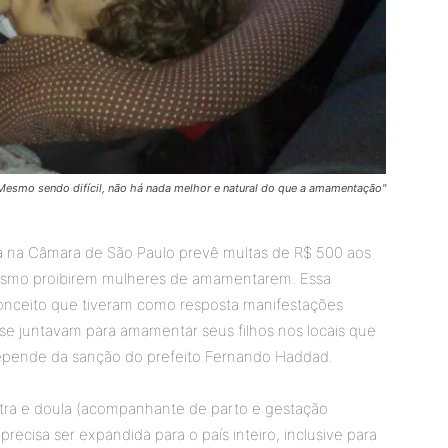
Mesmo sendo difícil, não há nada melhor e natural do que a amamentação"
a na Câmara de São Paulo prevê multas de R$ 500 aos
smo proibirem mulheres de amamentarem. Essa
conceito que tiveram como resposta manifestações
 juntavam para amamentar seus filhos nos locais que
depende da sanção do prefeito Fernando Haddad.
etra e doula (acompanhante de parto e gestação
 precisa ser expandida para o país inteiro, inclusive para