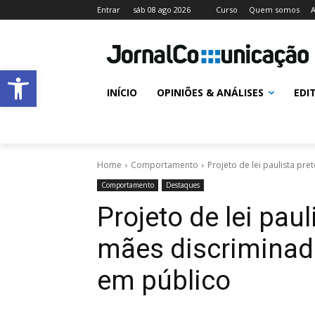
Entrar
sáb 08 ago 2026
Curso
Quem somos
A
Abrir a barra de ferramentas
INÍCIO
OPINIÕES & ANÁLISES
EDI
Home
Comportamento
Projeto de lei paulista p
Comportamento
Destaques
Projeto de lei pau
mães discrimina
em público