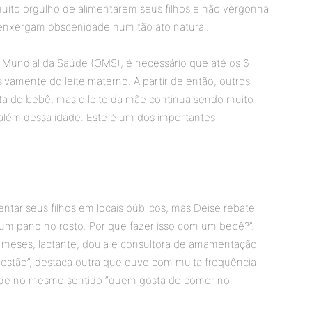
muito orgulho de alimentarem seus filhos e não vergonha
enxergam obscenidade num tão ato natural.
undial da Saúde (OMS), é necessário que até os 6
vamente do leite materno. A partir de então, outros
ta do bebê, mas o leite da mãe continua sendo muito
além dessa idade. Este é um dos importantes
tar seus filhos em locais públicos, mas Deise rebate
m pano no rosto. Por que fazer isso com um bebê?”.
3 meses, lactante, doula e consultora de amamentação
stão”, destaca outra que ouve com muita frequência
onde no mesmo sentido “quem gosta de comer no