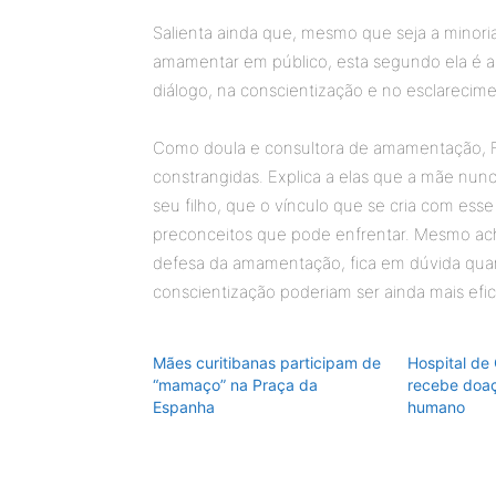
Salienta ainda que, mesmo que seja a minor
amamentar em público, esta segundo ela é a s
diálogo, na conscientização e no esclarecime
Como doula e consultora de amamentação, Fa
constrangidas. Explica a elas que a mãe nu
seu filho, que o vínculo que se cria com ess
preconceitos que pode enfrentar. Mesmo ach
defesa da amamentação, fica em dúvida quant
conscientização poderiam ser ainda mais efi
Mães curitibanas participam de
Hospital de
“mamaço” na Praça da
recebe doaç
Espanha
humano