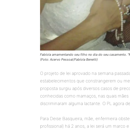
Fabíola amamentando seu filho no dia do seu casamento. "
(Foto: Acervo Pessoal/Fabíola Benetti)
O projeto de lei aprovado na semana passad
estabelecimentos que constrangerem ou me
proposta surgiu após diversos casos de pre
conhecidas como mamaços, nas quais mães se
discriminaram alguma lactante. O PL agora 
Para Deise Basqueira, mãe, enfermeira obst
profissional) há 2 anos, a lei será um marco e