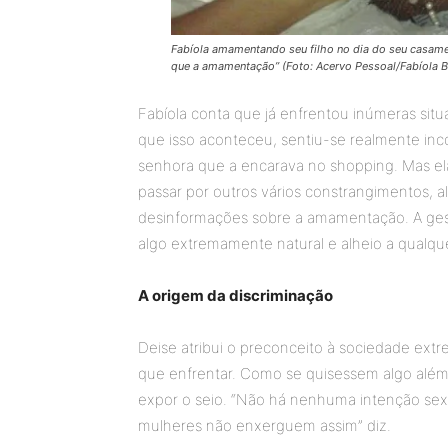
Fabíola amamentando seu filho no dia do seu casamen
que a amamentação” (Foto: Acervo Pessoal/Fabíola B
Fabíola conta que já enfrentou inúmeras situ
que isso aconteceu, sentiu-se realmente i
senhora que a encarava no shopping. Mas e
passar por outros vários constrangimentos,
desinformações sobre a amamentação. A ges
algo extremamente natural e alheio a qualque
A origem da discriminação
Deise atribui o preconceito à sociedade ex
que enfrentar. Como se quisessem algo além
expor o seio. “Não há nenhuma intenção s
mulheres não enxerguem assim” diz.