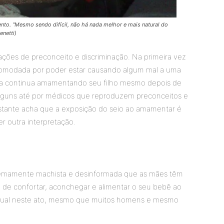
to. “Mesmo sendo difícil, não há nada melhor e mais natural do
enetti)
ações de preconceito e discriminação. Na primeira vez
ncomodada por poder estar causando algum mal a uma
la continua amamentando seu filho mesmo depois de
 alguns até por médicos que reproduzem preconceitos e
tante acha que a exposição do seio ao amamentar é
r outra interpretação.
tremamente machista e desinformada que as mães têm
 de confortar, aconchegar e alimentar o seu bebê ao
exual neste ato, mesmo que muitos homens e mesmo