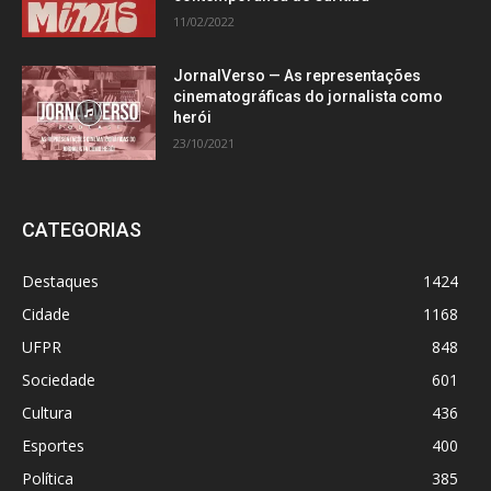
11/02/2022
JornalVerso — As representações
cinematográficas do jornalista como
herói
23/10/2021
CATEGORIAS
Destaques
1424
Cidade
1168
UFPR
848
Sociedade
601
Cultura
436
Esportes
400
Política
385