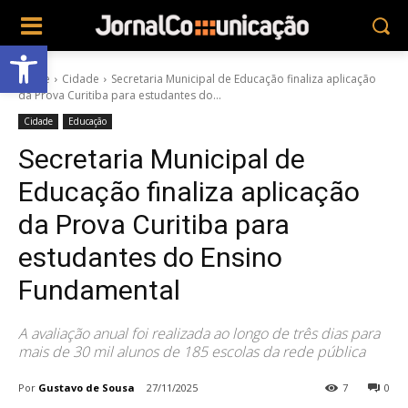
Abrir a barra de ferramentas
Home
Cidade
Secretaria Municipal de Educação finaliza aplicação
da Prova Curitiba para estudantes do...
Cidade
Educação
Secretaria Municipal de
Educação finaliza aplicação
da Prova Curitiba para
estudantes do Ensino
Fundamental
A avaliação anual foi realizada ao longo de três dias para
mais de 30 mil alunos de 185 escolas da rede pública
Por
Gustavo de Sousa
27/11/2025
7
0