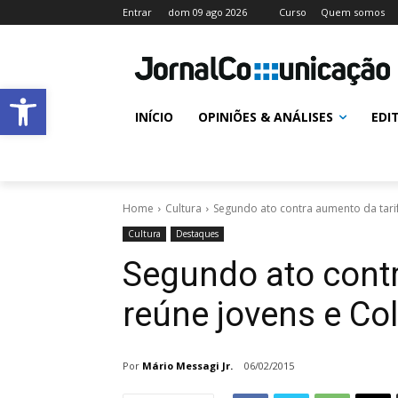
Entrar
dom 09 ago 2026
Curso
Quem somos
Abrir a barra de ferramentas
INÍCIO
OPINIÕES & ANÁLISES
EDI
Home
Cultura
Segundo ato contra aumento da tarif
Cultura
Destaques
Segundo ato contr
reúne jovens e Col
Por
Mário Messagi Jr.
06/02/2015