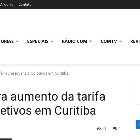
Arquivo
Contato
TORIAS
ESPECIAIS
RÁDIO COM
COMTV
REV
a reúne jovens e Coletivos em Curitiba
a aumento da tarifa
etivos em Curitiba
43
0