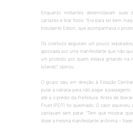
Enquanto militantes desenrolavam suas b
cartazes e tirar fotos. “Era para ter bem mai
estudante Edson, que acompanhava o protes
Os coletivos seguiram um pouco separados,
aprovada por uma manifestante que não quis 
um protesto por quem estava gritando na 
lutando”, opinou.
O grupo saiu em direção à Estação Central,
pular a catraca para não pagar a passagem).
até a o prédio da Prefeitura. Antes de liber
Fruet (PDT) foi queimado. O calor aqueceu
cantavam sem parar. “Tem que mostrar que 
disse a mesma manifestante anônima – frase 