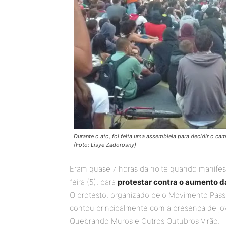
Durante o ato, foi feita uma assembleia para decidir o ca
(Foto: Lisye Zadorosny)
Eram quase 7 horas da noite quando manifest
feira (5), para
protestar contra o aumento 
O protesto, organizado pelo Movimento Passe
contou principalmente com a presença de jov
Quebrando Muros e Outros Outubros Virão.