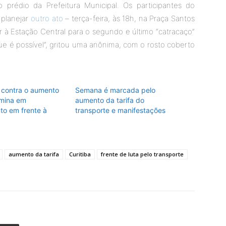
o prédio da Prefeitura Municipal. Os participantes do
planejar
outro ato
– terça-feira, às 18h, na Praça Santos
r à Estação Central para o segundo e último “catracaço”
ue é possível”, gritou uma anônima, com o rosto coberto
o contra o aumento
Semana é marcada pelo
rmina em
aumento da tarifa do
o em frente à
transporte e manifestações
aumento da tarifa
Curitiba
frente de luta pelo transporte