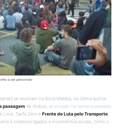
minho a ser percorrido
antes se reuniram na Boca Maldita, na última quinta-
da passagem
de ônibus,
anunciado na semana passada
.
 Livre, Tarifa Zero e
Frente de Luta pelo Transporte
,
ens e coletivos ligados a movimentos sociais, como o