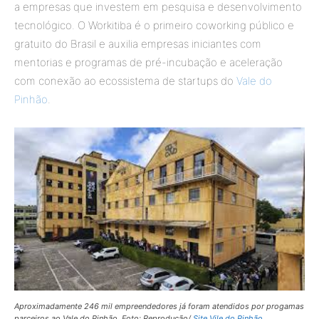
a empresas que investem em pesquisa e desenvolvimento
tecnológico. O Workitiba é o primeiro coworking público e
gratuito do Brasil e auxilia empresas iniciantes com
mentorias e programas de pré-incubação e aceleração
com conexão ao ecossistema de startups do
Vale do
Pinhão
.
Aproximadamente 246 mil empreendedores já foram atendidos por progamas
parceiros ao Vale do Pinhão. Foto: Reprodução/
Site Vile do Pinhão