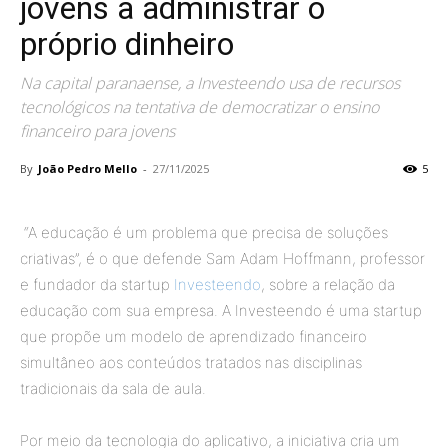
jovens a administrar o
próprio dinheiro
Na capital paranaense, a Investeendo usa de recursos
tecnológicos na tentativa de democratizar o ensino
financeiro para jovens
By
João Pedro Mello
-
27/11/2025
5
“A educação é um problema que precisa de soluções
criativas”, é o que defende Sam Adam Hoffmann, professor
e fundador da startup
Investeendo
, sobre a relação da
educação com sua empresa. A Investeendo é uma startup
que propõe um modelo de aprendizado financeiro
simultâneo aos conteúdos tratados nas disciplinas
tradicionais da sala de aula.
Por meio da tecnologia do aplicativo, a iniciativa cria um