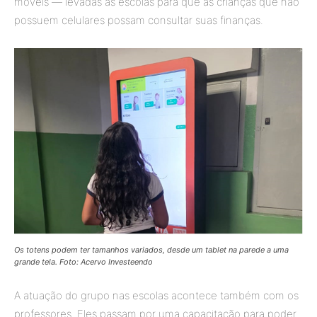
móveis — levadas às escolas para que as crianças que não
possuem celulares possam consultar suas finanças.
Os totens podem ter tamanhos variados, desde um tablet na parede a uma
grande tela. Foto: Acervo Investeendo
A atuação do grupo nas escolas acontece também com os
professores. Eles passam por uma capacitação para poder