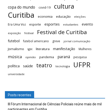
cultura
copa do mundo
covid-19
Curitiba
economia
educação
eleições
esportes
evento
esporte
Era Uma Voz
estudantes
Festival de Curitiba
festival
exposição
futebol
futebol americano
greve
jornal comunicação
manifestação
Jornalismo
literatura
Mulheres
lgbt
música
paraná
pandemia
pesquisa
opinião
UFPR
teatro
saúde
política
tecnologia
universidade
Posts recentes
III Fórum Internacional de Ciências Policiais reúne mais de mil
participantes em Curitiba