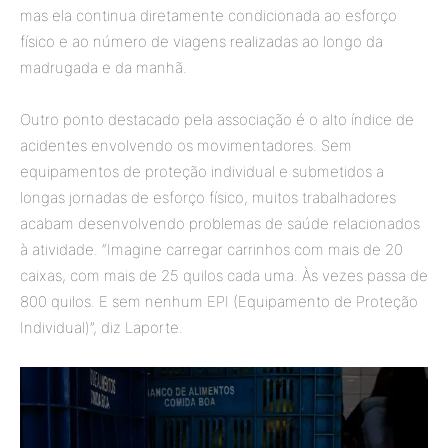
mas ela continua diretamente condicionada ao esforço
físico e ao número de viagens realizadas ao longo da
madrugada e da manhã.
Outro ponto destacado pela associação é o alto índice de
acidentes envolvendo os movimentadores. Sem
equipamentos de proteção individual e submetidos a
longas jornadas de esforço físico, muitos trabalhadores
acabam desenvolvendo problemas de saúde relacionados
à atividade. “Imagine carregar carrinhos com mais de 20
caixas, com mais de 25 quilos cada uma. Às vezes passa de
800 quilos. E sem nenhum EPI (Equipamento de Proteção
Individual)”, diz Laporte.