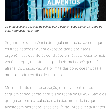
Os chapas levam dezenas de caixas como esta em seus carrinhos todos os
dias. Foto:Luiza Yasumoto
Segundo ele, a ausência de regulamentação faz com que
os trabalhadores fiquem expostos tanto aos riscos
ergonômicos quanto às condições climáticas. “Quanto mais
você carregar, quanto mais produzir, mais você ganha”,
afirma. Os chapas vão até o limite das condições físicas e
mentais todos os dias de trabalho.
Mesmo diante da precarização, os movimentadores
seguem sendo peças centrais da rotina da CEASA. São eles
que garantem a circulação diária das mercadorias que
abastecem mercados, sacolões, feiras livres e restaurantes