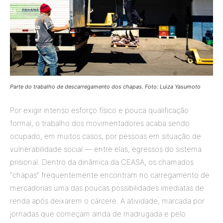
Parte do trabalho de descarregamento dos chapas. Foto: Luiza Yasumoto
Por exigir intenso esforço físico e pouca qualificação
formal, o trabalho dos movimentadores acaba sendo
ocupado, em muitos casos, por pessoas em situação de
vulnerabilidade social — entre elas, egressos do sistema
prisional. Dentro da dinâmica da CEASA, os chamados
“chapas” frequentemente encontram no carregamento de
mercadorias uma das poucas possibilidades imediatas de
renda após deixarem o cárcere. A atividade, marcada por
jornadas que começam ainda de madrugada e pelo