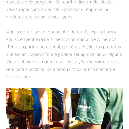
mantidas pelo programa. O trabalho diário inclui desde
descarregar caminhões até higienizar e reaproveitar
produtos que seriam descartados.
“Aqui a gente faz um pouquinho de tudo”, explica Larissa
Aguiar, engenheira de alimentos do Banco de Alimentos.
“Temos a parte operacional, que é a seleção dos produtos
que seriam jogados fora e podem ser aproveitados. Alguns
são distribuídos in natura para instituições sociais e outros
vêm para a cozinha, para produzirmos os minimamente
processados.”