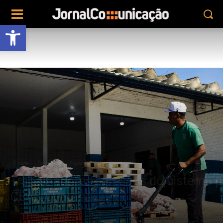
Abrir a barra de ferramentas
Cidade
Destaques
Especiais
Trabalhadores egressos do sistema pr
CEASA Paraná
Projeto de ressocialização do Banco de Alimentos convive com a inform
dos maiores centros de abastecimento hortigranjeiro do Sul do país