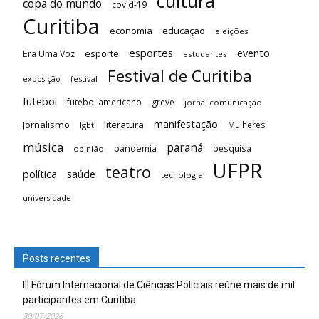
cultura
copa do mundo
covid-19
Curitiba
economia
educação
eleições
esportes
evento
esporte
Era Uma Voz
estudantes
Festival de Curitiba
festival
exposição
futebol
futebol americano
greve
jornal comunicação
manifestação
Jornalismo
literatura
Mulheres
lgbt
música
paraná
pandemia
pesquisa
opinião
UFPR
teatro
saúde
política
tecnologia
universidade
Posts recentes
III Fórum Internacional de Ciências Policiais reúne mais de mil
participantes em Curitiba
30/07/2026