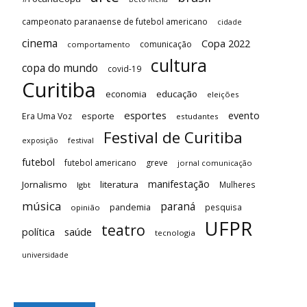
campeonato paranaense de futebol americano
cidade
cinema
Copa 2022
comunicação
comportamento
cultura
copa do mundo
covid-19
Curitiba
economia
educação
eleições
esportes
evento
esporte
Era Uma Voz
estudantes
Festival de Curitiba
festival
exposição
futebol
futebol americano
greve
jornal comunicação
manifestação
Jornalismo
literatura
Mulheres
lgbt
música
paraná
pandemia
pesquisa
opinião
UFPR
teatro
saúde
política
tecnologia
universidade