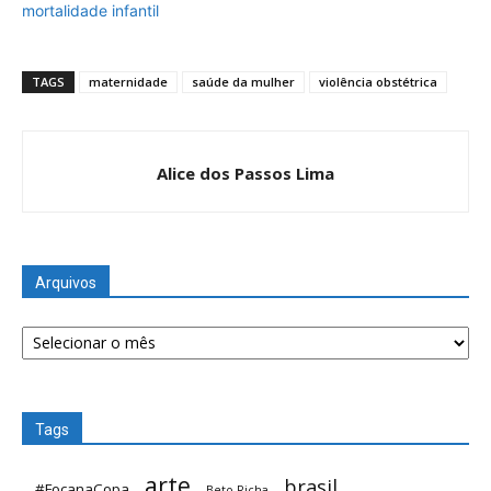
mortalidade infantil
TAGS
maternidade
saúde da mulher
violência obstétrica
Alice dos Passos Lima
Arquivos
Arquivos
Tags
arte
brasil
#FocanaCopa
Beto Richa