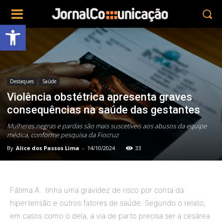
Abrir a barra de ferramentas
Destaques
Saúde
Violência obstétrica apresenta graves
consequências na saúde das gestantes
Mulheres negras e pardas são mais suscetíveis aos abusos da equipe
médica, conforme pesquisa da Fiocruz
By
Alice dos Passos Lima
-
14/10/2024
33
Fátima A. tinha uma gravidez de risco por conta da
hipertensão e outros fatores de saúde. Segundo o relato,
em casos como o dela, a via de parto precisa ser a cesárea