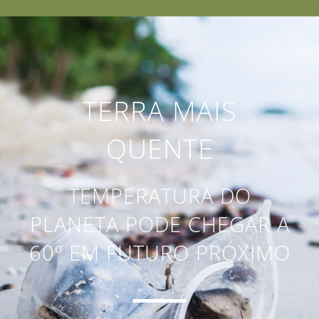
TERRA MAIS
QUENTE
TEMPERATURA DO
PLANETA PODE CHEGAR A
60º EM FUTURO PRÓXIMO