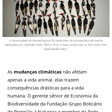
A Universidade de Harvard possui 60 espécimes do pica-pau-bico-de-marfim
capturados por cientistas entre 1869 e 1914. O maior acervo que se tem conta (Foto:
Reprodução/JOEL).
As
mudanças climáticas
não afetam
apenas a vida animal, elas trazem
consequências drásticas para a vida
humana. O gerente sênior de Economia da
Biodiversidade da Fundação Grupo Boticário
de Proteção à Natureza e membro da Rede