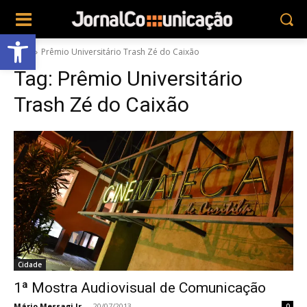
Abrir a barra de ferramentas
Tags
Prêmio Universitário Trash Zé do Caixão
Tag:
Prêmio Universitário
Trash Zé do Caixão
Cidade
1ª Mostra Audiovisual de Comunicação
Mário Messagi Jr.
-
20/07/2013
0