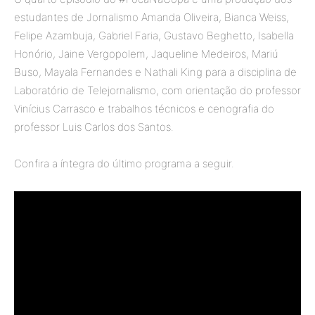
estudantes de Jornalismo Amanda Oliveira, Bianca Weiss,
Felipe Azambuja, Gabriel Faria, Gustavo Beghetto, Isabella
Honório, Jaine Vergopolem, Jaqueline Medeiros, Mariú
Buso, Mayala Fernandes e Nathali King para a disciplina de
Laboratório de Telejornalismo, com orientação do professor
Vinícius Carrasco e trabalhos técnicos e cenografia do
professor Luis Carlos dos Santos.
Confira a íntegra do último programa a seguir.