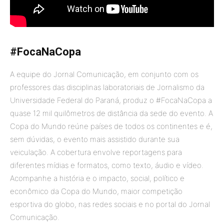
#FocaNaCopa
A equipe do Jornal Comunicação, em conjunto com os
professores das disciplinas laboratoriais de Jornalismo da
Universidade Federal do Paraná, produz o #FocaNaCopa a
quase 12 mil quilômetros de distância da sede do evento. A
Copa do Mundo reúne países de todos os continentes e é,
sem dúvidas, o evento mais assistido durante sua
veiculação. A cobertura envolve reportagens para
diferentes mídias e formatos, como texto, áudio e vídeo.
Acompanhe a história e o impacto, social, político e
econômico da Copa do Mundo, maior competição
esportiva do globo, nas redes sociais e no portal do Jornal
Comunicação.