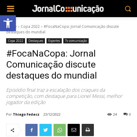
Abrir a barra de ferramentas
Home
Copa 2022
#FocaNaCopa: Jornal Comunicação discute
destaques do mundial
Copa 2022
Destaques
Esportes
Tv comunicação
#FocaNaCopa: Jornal
Comunicação discute
destaques do mundial
Episódio final traz a escalação dos craques da
competição, com destaque para Lionel Messi, melhor
jogador da edição
Por
Thiago Fedacz
23/12/2022
24
0