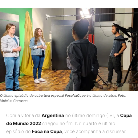
O último episódio da cobertura especial FocaNaCopa é o último da série. Foto:
Vinicius Carrasco
Com a vitória da
Argentina
no último domingo (18), a
Copa
do Mundo 2022
chegou ao fim. No quarto e último
episódio do
Foca na Copa
, você acompanha a discussão