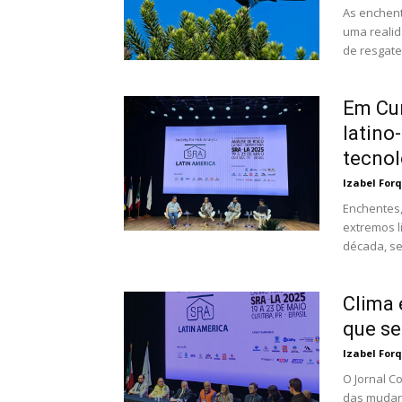
As enchent
uma realid
de resgate.
Em Cur
latino
tecnol
Izabel For
Enchentes,
extremos l
década, se
Clima 
que se
Izabel For
O Jornal C
das mudanç