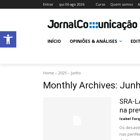
Entrar
qui 06 ago 2026
Curso
Quem somos
A
Abrir a barra de ferramentas
INÍCIO
OPINIÕES & ANÁLISES
EDI
Home
2025
Junho
Monthly Archives: Jun
SRA-LA
na pre
Izabel For
Os desastr
nas perife