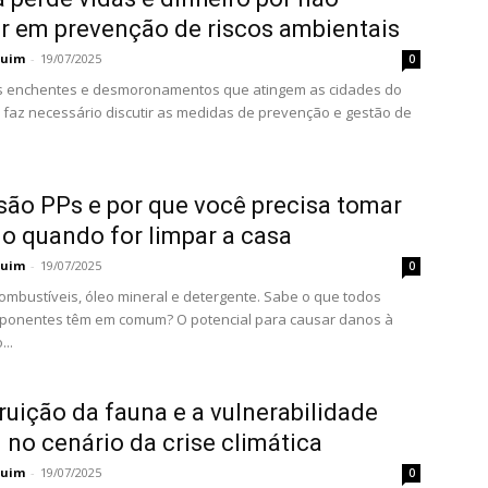
ir em prevenção de riscos ambientais
quim
-
19/07/2025
0
s enchentes e desmoronamentos que atingem as cidades do
 faz necessário discutir as medidas de prevenção e gestão de
são PPs e por que você precisa tomar
o quando for limpar a casa
quim
-
19/07/2025
0
combustíveis, óleo mineral e detergente. Sabe o que todos
ponentes têm em comum? O potencial para causar danos à
..
ruição da fauna e a vulnerabilidade
 no cenário da crise climática
quim
-
19/07/2025
0