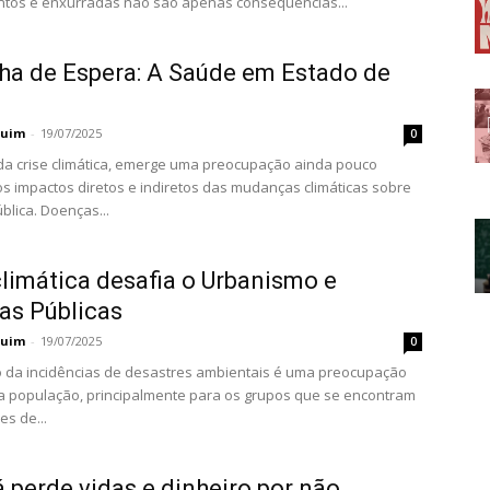
ntos e enxurradas não são apenas consequências...
ha de Espera: A Saúde em Estado de
a
quim
-
19/07/2025
0
da crise climática, emerge uma preocupação ainda pouco
 os impactos diretos e indiretos das mudanças climáticas sobre
blica. Doenças...
climática desafia o Urbanismo e
cas Públicas
quim
-
19/07/2025
0
 da incidências de desastres ambientais é uma preocupação
a população, principalmente para os grupos que se encontram
es de...
 perde vidas e dinheiro por não