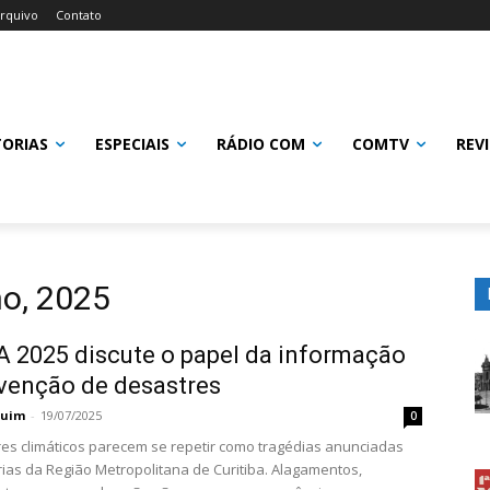
rquivo
Contato
TORIAS
ESPECIAIS
RÁDIO COM
COMTV
REV
ho, 2025
 2025 discute o papel da informação
venção de desastres
quim
-
19/07/2025
0
es climáticos parecem se repetir como tragédias anunciadas
rias da Região Metropolitana de Curitiba. Alagamentos,