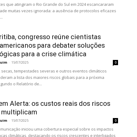
es que atingiram o Rio Grande do Sul em 2024 escancararam
ade muitas vezes ignorada: a ausência de protocolos eficazes
..
itiba, congresso reúne cientistas
-americanos para debater soluções
ógicas para a crise climática
quim
-
15/07/2025
0
 secas, tempestades severas e outros eventos climáticos
ideram a lista dos maiores riscos globais para a próxima
gundo o Relatório de...
em Alerta: os custos reais dos riscos
 multiplicam
quim
-
15/07/2025
0
omunicação iniciou uma cobertura especial sobre os impactos
as climáticas, destacando os riscos crescentes e interligados