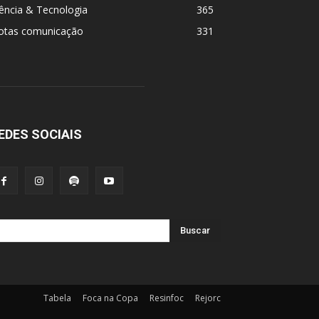
ência & Tecnologia
365
otas comunicação
331
EDES SOCIAIS
Buscar
Tabela
Foca na Copa
Resinfoc
Rejorc