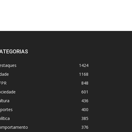
ATEGORIAS
estaques
1424
idade
1168
FPR
848
ociedade
601
ltura
436
sportes
400
lítica
385
omportamento
376