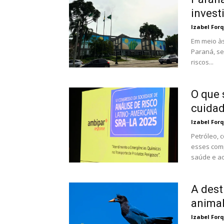
invest
Izabel For
Em meio à
Paraná, se
riscos...
O que 
cuidad
Izabel For
Petróleo, 
esses com
saúde e ao.
A dest
animal
Izabel For