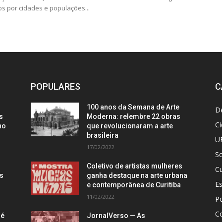
s por cidades e populações...
POPULARES
C
100 anos da Semana de Arte
D
s
Moderna: relembre 22 obras
C
no
que revolucionaram a arte
brasileira
U
17/02/2022
S
Coletivo de artistas mulheres
Cu
is
ganha destaque na arte urbana
E
e contemporânea de Curitiba
11/02/2022
Po
C
 é
JornalVerso — As