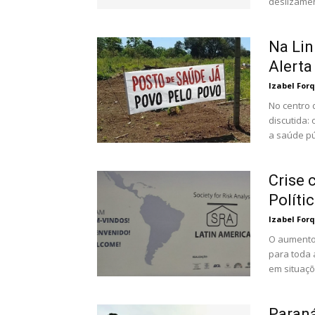
deslizame
Na Lin
Alert
Izabel For
No centro 
discutida:
a saúde pú
Crise 
Políti
Izabel For
O aumento
para toda 
em situaçõ
Paraná