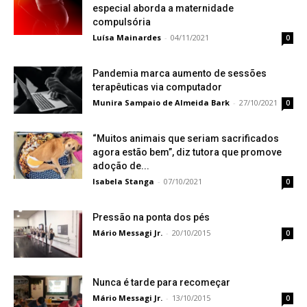
especial aborda a maternidade
compulsória
Luísa Mainardes
-
04/11/2021
0
Pandemia marca aumento de sessões
terapêuticas via computador
Munira Sampaio de Almeida Bark
-
27/10/2021
0
“Muitos animais que seriam sacrificados
agora estão bem”, diz tutora que promove
adoção de...
Isabela Stanga
-
07/10/2021
0
Pressão na ponta dos pés
Mário Messagi Jr.
-
20/10/2015
0
Nunca é tarde para recomeçar
Mário Messagi Jr.
-
13/10/2015
0