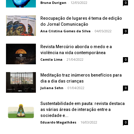
Bruna Durigan
-
12/05/2022
0
Reocupação de lugares é tema de edição
do Jornal Comunicação
Ana Cristina Gomes da Silva
-
04/05/2022
0
Revista Mercúrio aborda o medo e a
violência na vida contemporânea
Camila Lima
-
21/04/2022
0
Meditação traz inúmeros benefícios para
dia a dia das crianças
Juliana Sehn
-
01/04/2022
0
Sustentabilidade em pauta: revista destaca
as várias áreas de interação entre a
sociedade e...
Eduardo Magalhães
-
16/03/2022
0