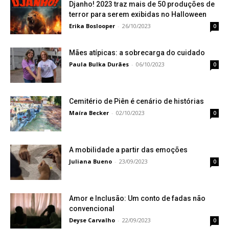
Djanho! 2023 traz mais de 50 produções de
terror para serem exibidas no Halloween
Erika Boslooper
-
26/10/2023
0
Mães atípicas: a sobrecarga do cuidado
Paula Bulka Durães
-
06/10/2023
0
Cemitério de Piên é cenário de histórias
Maíra Becker
-
02/10/2023
0
A mobilidade a partir das emoções
Juliana Bueno
-
23/09/2023
0
Amor e Inclusão: Um conto de fadas não
convencional
Deyse Carvalho
-
22/09/2023
0