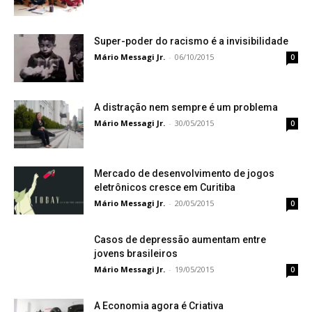
Super-poder do racismo é a invisibilidade
Mário Messagi Jr.
-
06/10/2015
0
A distração nem sempre é um problema
Mário Messagi Jr.
-
30/05/2015
0
Mercado de desenvolvimento de jogos
eletrônicos cresce em Curitiba
Mário Messagi Jr.
-
20/05/2015
0
Casos de depressão aumentam entre
jovens brasileiros
Mário Messagi Jr.
-
19/05/2015
0
A Economia agora é Criativa