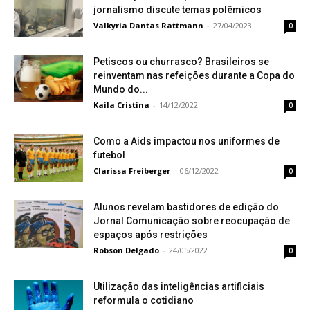
jornalismo discute temas polêmicos
Valkyria Dantas Rattmann
-
27/04/2023
0
Petiscos ou churrasco? Brasileiros se
reinventam nas refeições durante a Copa do
Mundo do...
Kaila Cristina
-
14/12/2022
0
Como a Aids impactou nos uniformes de
futebol
Clarissa Freiberger
-
06/12/2022
0
Alunos revelam bastidores de edição do
Jornal Comunicação sobre reocupação de
espaços após restrições
Robson Delgado
-
24/05/2022
0
Utilização das inteligências artificiais
reformula o cotidiano