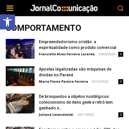
Abrir a barra de ferramentas
COMPORTAMENTO
Empreendedorismo cristão: a
espiritualidade como produto comercial
Francielle Alves Ferreira Lacerda
-
05/06/2026
0
Apostas legalizadas são máquinas de
dívidas no Paraná
Maria Flavia Pereira Ferreira
-
01/12/2025
0
De brinquedos a objetos nostálgicos:
colecionismo de itens geek e retrô tem
ganhado o...
Juliana Levandovski
-
26/11/2025
0