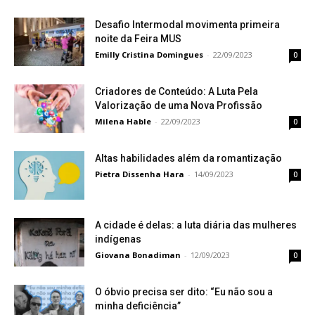
Desafio Intermodal movimenta primeira
noite da Feira MUS
Emilly Cristina Domingues
-
22/09/2023
0
Criadores de Conteúdo: A Luta Pela
Valorização de uma Nova Profissão
Milena Hable
-
22/09/2023
0
Altas habilidades além da romantização
Pietra Dissenha Hara
-
14/09/2023
0
A cidade é delas: a luta diária das mulheres
indígenas
Giovana Bonadiman
-
12/09/2023
0
O óbvio precisa ser dito: “Eu não sou a
minha deficiência”