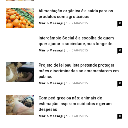
Alimentação orgânica é a saída para os
produtos com agrotóxicos
Mário Messagi Jr.
-
21/04/2015
0
Intercâmbio Social é a escolha de quem
quer ajudar a sociedade, mas longe de...
Mário Messagi Jr.
-
07/04/2015
0
Projeto de lei paulista pretende proteger
mães discriminadas ao amamentarem em
público
Mário Messagi Jr.
-
04/04/2015
0
Com pedigree ou não: animais de
estimação inspiram cuidados e geram
despesas
Mário Messagi Jr.
-
17/03/2015
0