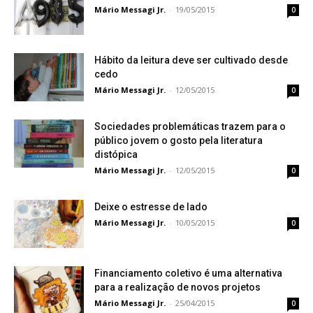
Mário Messagi Jr.
-
19/05/2015
0
Hábito da leitura deve ser cultivado desde
cedo
Mário Messagi Jr.
-
12/05/2015
0
Sociedades problemáticas trazem para o
público jovem o gosto pela literatura
distópica
Mário Messagi Jr.
-
12/05/2015
0
Deixe o estresse de lado
Mário Messagi Jr.
-
10/05/2015
0
Financiamento coletivo é uma alternativa
para a realização de novos projetos
Mário Messagi Jr.
-
25/04/2015
0