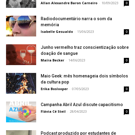
Allan Alexandre Baron Carneiro
-
10/09/2023
0
Radiodocumentário narra o som da
memória
Isabelle Gesualdo
-
15/06/2023
0
Junho vermelho traz conscientização sobre
doação de sangue
Maíra Becker
-
14/06/2023
0
Maio Geek: mês homenageia dois símbolos
da cultura pop
Erika Boslooper
-
07/05/2023
0
Campanha Abril Azul discute capacitismo
Flávia Cé Steil
-
28/04/2023
0
Podcast produzido por estudantes de