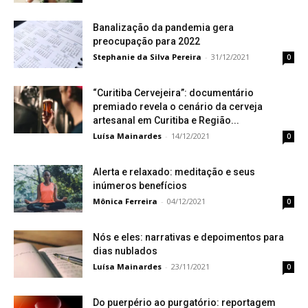
Banalização da pandemia gera
preocupação para 2022
Stephanie da Silva Pereira
-
31/12/2021
0
“Curitiba Cervejeira”: documentário
premiado revela o cenário da cerveja
artesanal em Curitiba e Região...
Luísa Mainardes
-
14/12/2021
0
Alerta e relaxado: meditação e seus
inúmeros benefícios
Mônica Ferreira
-
04/12/2021
0
Nós e eles: narrativas e depoimentos para
dias nublados
Luísa Mainardes
-
23/11/2021
0
Do puerpério ao purgatório: reportagem