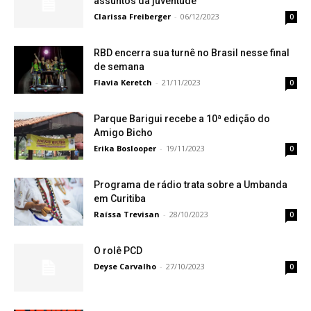
assuntos da juventude
Clarissa Freiberger
-
06/12/2023
0
RBD encerra sua turnê no Brasil nesse final
de semana
Flavia Keretch
-
21/11/2023
0
Parque Barigui recebe a 10ª edição do
Amigo Bicho
Erika Boslooper
-
19/11/2023
0
Programa de rádio trata sobre a Umbanda
em Curitiba
Raíssa Trevisan
-
28/10/2023
0
O rolê PCD
Deyse Carvalho
-
27/10/2023
0