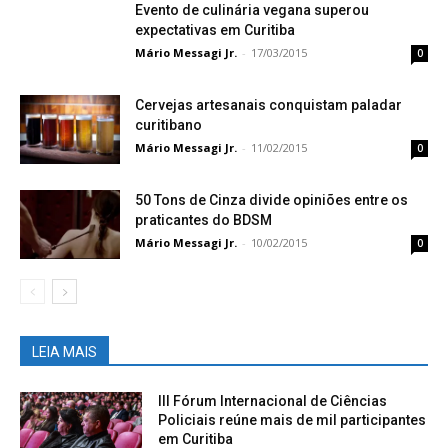
Evento de culinária vegana superou
expectativas em Curitiba
Mário Messagi Jr.
-
17/03/2015
0
Cervejas artesanais conquistam paladar
curitibano
Mário Messagi Jr.
-
11/02/2015
0
50 Tons de Cinza divide opiniões entre os
praticantes do BDSM
Mário Messagi Jr.
-
10/02/2015
0
LEIA MAIS
III Fórum Internacional de Ciências
Policiais reúne mais de mil participantes
em Curitiba