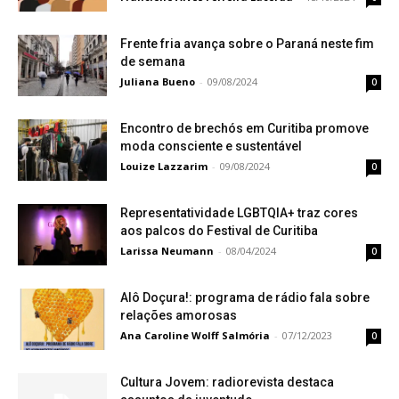
Frente fria avança sobre o Paraná neste fim
de semana
Juliana Bueno
-
09/08/2024
0
Encontro de brechós em Curitiba promove
moda consciente e sustentável
Louize Lazzarim
-
09/08/2024
0
Representatividade LGBTQIA+ traz cores
aos palcos do Festival de Curitiba
Larissa Neumann
-
08/04/2024
0
Alô Doçura!: programa de rádio fala sobre
relações amorosas
Ana Caroline Wolff Salmória
-
07/12/2023
0
Cultura Jovem: radiorevista destaca