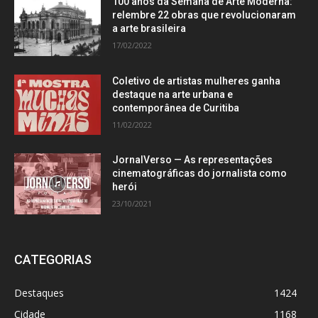
100 anos da Semana de Arte Moderna:
relembre 22 obras que revolucionaram
a arte brasileira
17/02/2022
Coletivo de artistas mulheres ganha
destaque na arte urbana e
contemporânea de Curitiba
11/02/2022
JornalVerso — As representações
cinematográficas do jornalista como
herói
23/10/2021
CATEGORIAS
Destaques
1424
Cidade
1168