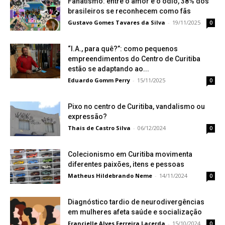
Fanatismo: entre o amor e o ódio, 38% dos
brasileiros se reconhecem como fãs
Gustavo Gomes Tavares da Silva
-
19/11/2025
0
“I.A., para quê?”: como pequenos
empreendimentos do Centro de Curitiba
estão se adaptando ao...
Eduardo Gomm Perry
-
15/11/2025
0
Pixo no centro de Curitiba, vandalismo ou
expressão?
Thais de Castro Silva
-
06/12/2024
0
Colecionismo em Curitiba movimenta
diferentes paixões, itens e pessoas
Matheus Hildebrando Neme
-
14/11/2024
0
Diagnóstico tardio de neurodivergências
em mulheres afeta saúde e socialização
Francielle Alves Ferreira Lacerda
-
15/10/2024
0