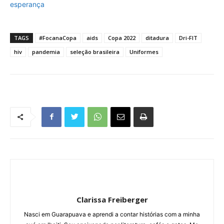
esperança
TAGS
#FocanaCopa
aids
Copa 2022
ditadura
Dri-FIT
hiv
pandemia
seleção brasileira
Uniformes
Clarissa Freiberger
Nasci em Guarapuava e aprendi a contar histórias com a minha