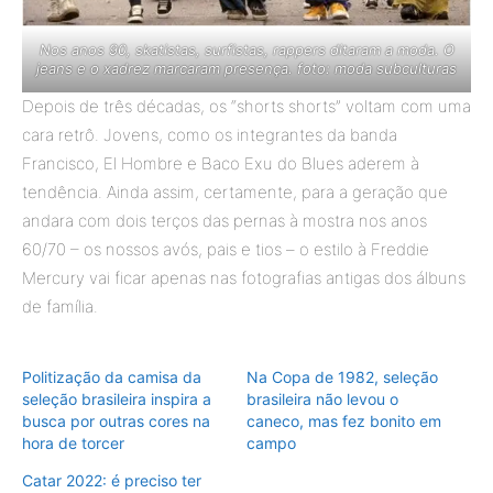
Nos anos 90, skatistas, surfistas, rappers ditaram a moda. O
jeans e o xadrez marcaram presença. foto: moda subculturas
Depois de três décadas, os “shorts shorts” voltam com uma
cara retrô. Jovens, como os integrantes da banda
Francisco, El Hombre e Baco Exu do Blues aderem à
tendência. Ainda assim, certamente, para a geração que
andara com dois terços das pernas à mostra nos anos
60/70 – os nossos avós, pais e tios – o estilo à Freddie
Mercury vai ficar apenas nas fotografias antigas dos álbuns
de família.
Politização da camisa da
Na Copa de 1982, seleção
seleção brasileira inspira a
brasileira não levou o
busca por outras cores na
caneco, mas fez bonito em
hora de torcer
campo
Catar 2022: é preciso ter