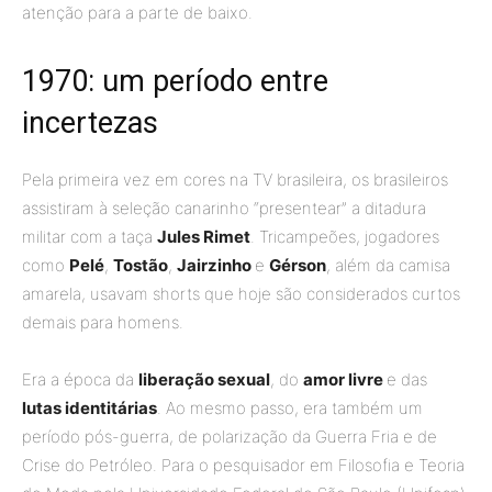
atenção para a parte de baixo.
1970: um período entre
incertezas
Pela primeira vez em cores na TV brasileira, os brasileiros
assistiram à seleção canarinho “presentear” a ditadura
militar com a taça
Jules Rimet
. Tricampeões, jogadores
como
Pelé
,
Tostão
,
Jairzinho
e
Gérson
, além da camisa
amarela, usavam shorts que hoje são considerados curtos
demais para homens.
Era a época da
liberação sexual
, do
amor livre
e das
lutas identitárias
. Ao mesmo passo, era também um
período pós-guerra, de polarização da Guerra Fria e de
Crise do Petróleo. Para o pesquisador em Filosofia e Teoria