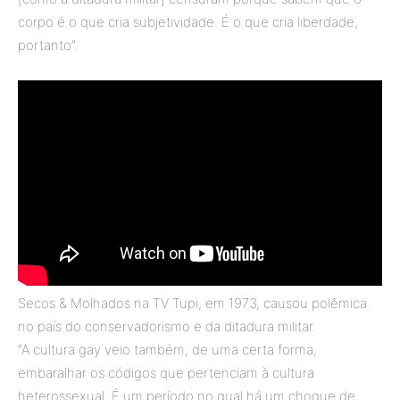
corpo é o que cria subjetividade. É o que cria liberdade,
portanto”.
Secos & Molhados na TV Tupi, em 1973, causou polêmica
no país do conservadorismo e da ditadura militar.
“A cultura gay veio também, de uma certa forma,
embaralhar os códigos que pertenciam à cultura
heterossexual. É um período no qual há um choque de