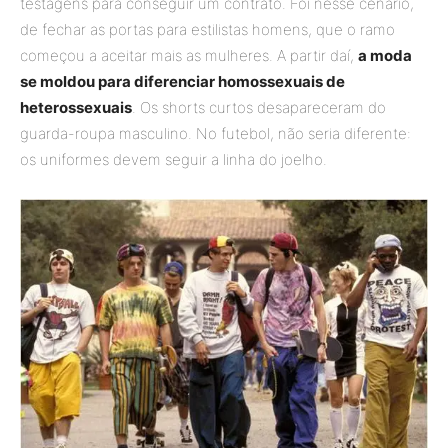
testagens para conseguir um contrato. Foi nesse cenário,
de fechar as portas para estilistas homens, que o ramo
começou a aceitar mais as mulheres. A partir daí,
a moda
se moldou para diferenciar homossexuais de
heterossexuais
. Os shorts curtos desapareceram do
guarda-roupa masculino. No futebol, não seria diferente:
os uniformes devem seguir a linha do joelho.