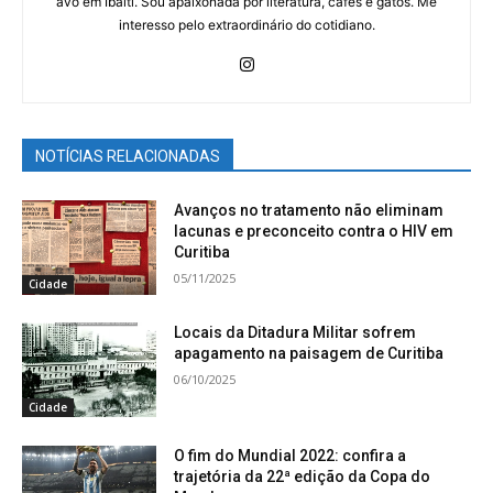
avó em Ibaiti. Sou apaixonada por literatura, cafés e gatos. Me
interesso pelo extraordinário do cotidiano.
NOTÍCIAS RELACIONADAS
Avanços no tratamento não eliminam
lacunas e preconceito contra o HIV em
Curitiba
05/11/2025
Cidade
Locais da Ditadura Militar sofrem
apagamento na paisagem de Curitiba
06/10/2025
Cidade
O fim do Mundial 2022: confira a
trajetória da 22ª edição da Copa do