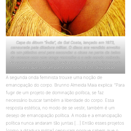
Capa do álbum “Índia”, de Gal Costa, lançado em 1973,
censurada pela ditadura militar. O disco era vendido envolto
de um plástico azul para esconder o close na parte de baixo
da cantora com uma tanga vermelha e a saia sendo retirada.
Na contra capa, a imagem trazia parte de cima de Gal usando
colares que cobriam parte dos seios. Foto: divulgação
A segunda onda feminista trouxe uma noção de
emancipação do corpo. Brunno Almeida Maia explica: “Para
fugir de um projeto de dominação política, se faz
necessário buscar também a liberdade do corpo. Essa
resposta estética, no modo de se vestir, também é um
desejo de emancipação política. A moda e a emancipação
política nunca andaram tão juntas […] Então esses projetos
[como a ditadura militar] censuram porque sabem que o