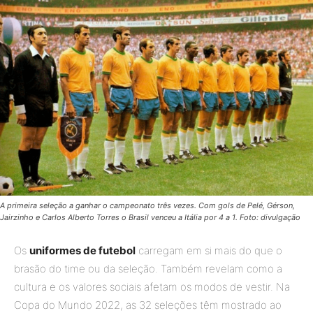
A primeira seleção a ganhar o campeonato três vezes. Com gols de Pelé, Gérson,
Jairzinho e Carlos Alberto Torres o Brasil venceu a Itália por 4 a 1. Foto: divulgação
Os
uniformes de futebol
carregam em si mais do que o
brasão do time ou da seleção. Também revelam como a
cultura e os valores sociais afetam os modos de vestir. Na
Copa do Mundo 2022, as 32 seleções têm mostrado ao