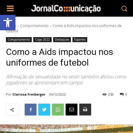
Abrir a barra de ferramentas
Home
Comportamento
Como a Aids impactou nos uniformes de
futebol
Comportamento
Copa 2022
Destaques
Esportes
Como a Aids impactou nos
uniformes de futebol
Afirmação de sexualidade no vestir também afetou como
jogadores se apresentam em campo
Por
Clarissa Freiberger
06/12/2022
258
0