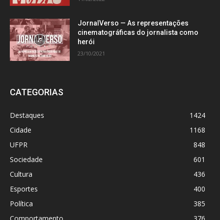
JornalVerso — As representações
cinematográficas do jornalista como
herói
23/10/2021
CATEGORIAS
Destaques
1424
Cidade
1168
UFPR
848
Sociedade
601
Cultura
436
Esportes
400
Política
385
Comportamento
376