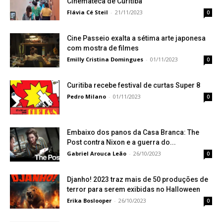
Cinemateca de Curitiba
Flávia Cé Steil
-
21/11/2023
0
Cine Passeio exalta a sétima arte japonesa
com mostra de filmes
Emilly Cristina Domingues
-
01/11/2023
0
Curitiba recebe festival de curtas Super 8
Pedro Milano
-
01/11/2023
0
Embaixo dos panos da Casa Branca: The
Post contra Nixon e a guerra do...
Gabriel Arouca Leão
-
26/10/2023
0
Djanho! 2023 traz mais de 50 produções de
terror para serem exibidas no Halloween
Erika Boslooper
-
26/10/2023
0