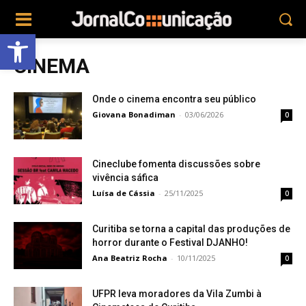
Abrir a barra de ferramentas
CINEMA
Onde o cinema encontra seu público
Giovana Bonadiman
-
03/06/2026
0
Cineclube fomenta discussões sobre
vivência sáfica
Luísa de Cássia
-
25/11/2025
0
Curitiba se torna a capital das produções de
horror durante o Festival DJANHO!
Ana Beatriz Rocha
-
10/11/2025
0
UFPR leva moradores da Vila Zumbi à