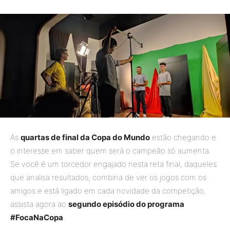
As
quartas de final da Copa do Mundo
estão chegando e
o interesse em saber quem será o campeão só aumenta.
Se você é um torcedor engajado nesta reta final, daqueles
que analisa resultados, combina de ver os jogos com os
amigos e está ligado em cada novidade da competição,
assista agora ao
segundo episódio do programa
#FocaNaCopa
.