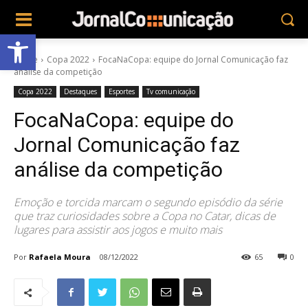
Abrir a barra de ferramentas
Home
Copa 2022
FocaNaCopa: equipe do Jornal Comunicação faz
análise da competição
Copa 2022
Destaques
Esportes
Tv comunicação
FocaNaCopa: equipe do
Jornal Comunicação faz
análise da competição
Emoção e torcida marcam o segundo episódio da série
que traz curiosidades sobre a Copa no Catar, dicas de
lugares para assistir aos jogos e muito mais
Por
Rafaela Moura
08/12/2022
65
0