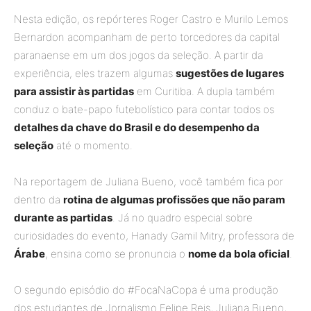
Nesta edição, os repórteres Roger Castro e Murilo Lemos
Bernardon acompanham de perto torcedores da capital
paranaense em um dos jogos da seleção. A partir da
experiência, eles trazem algumas
sugestões de lugares
para assistir às partidas
em Curitiba. A dupla também
conduz o bate-papo futebolístico para contar todos os
detalhes da chave do Brasil e do desempenho da
seleção
até o momento.
Na reportagem de Juliana Bueno, você também fica por
dentro da
rotina de algumas profissões que não param
durante as partidas
. Já no quadro especial sobre
curiosidades do evento, Hanady Gamil Mitry, professora de
Árabe
, ensina como se pronuncia o
nome da bola oficial
.
O segundo episódio do #FocaNaCopa é uma produção
dos estudantes de Jornalismo Felipe Reis, Juliana Bueno,