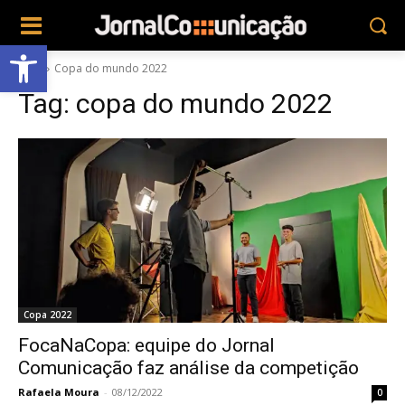
Abrir a barra de ferramentas
Tags
Copa do mundo 2022
Tag:
copa do mundo 2022
Copa 2022
FocaNaCopa: equipe do Jornal
Comunicação faz análise da competição
Rafaela Moura
-
08/12/2022
0