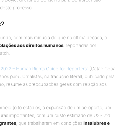
 deste processo.
s?
ndo, com mais minúcia do que na última década, o
olações aos direitos humanos
, reportadas por
Watch.
p 2022 – Human Rights Guide for Reporters”
(Catar: Copa
s para Jornalistas, na tradução literal), publicado pela
o, resume as preocupações gerais com relação aos
 torneio (oito estádios, a expansão de um aeroporto, um
ruturas importantes, com um custo estimado de US$ 220
grantes
, que trabalharam em condições
insalubres e