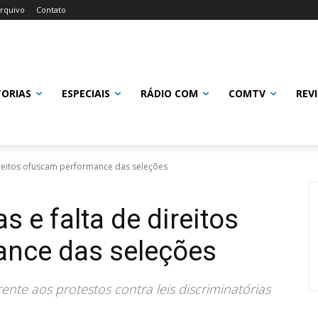
rquivo
Contato
TORIAS
ESPECIAIS
RÁDIO COM
COMTV
REV
direitos ofuscam performance das seleções
s e falta de direitos
nce das seleções
ente aos protestos contra leis discriminatórias