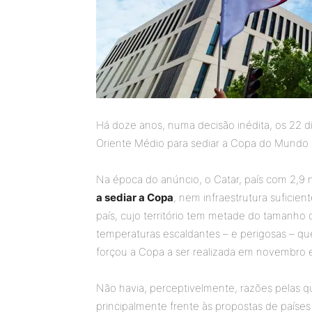
Há doze anos, numa decisão inédita, os 22 d
Oriente Médio para sediar a Copa do Mundo 
Na época do anúncio, o Catar, país com 2,9 
a sediar a Copa
, nem infraestrutura suficie
país, cujo território tem metade do tamanho 
temperaturas escaldantes – e perigosas – 
forçou a Copa a ser realizada em novembro 
Não havia, perceptivelmente, razões pelas qu
principalmente frente às propostas de paíse