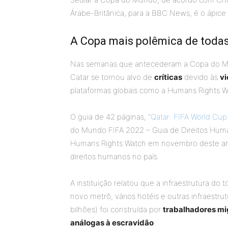
Árabe-Britânica, para a BBC News, é o ápice
A Copa mais polêmica de toda
Nas semanas que antecederam a Copa do Mu
Catar se tornou alvo de
críticas
devido às
vi
plataformas globais como a Humans Rights 
O guia de 42 páginas,
“Qatar: FIFA World Cu
do Mundo FIFA 2022 – Guia de Direitos Humano
Humans Rights Watch em novembro deste an
direitos humanos no país.
A instituição relatou que a infraestrutura do
novo metrô, vários hotéis e outras infraest
bilhões) foi construída por
trabalhadores mi
análogas à escravidão
.