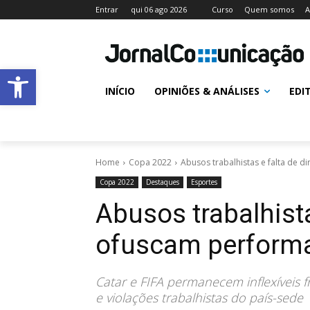
Entrar
qui 06 ago 2026
Curso
Quem somos
A
Abrir a barra de ferramentas
INÍCIO
OPINIÕES & ANÁLISES
EDI
Home
Copa 2022
Abusos trabalhistas e falta de 
Copa 2022
Destaques
Esportes
Abusos trabalhista
ofuscam performa
Catar e FIFA permanecem inflexíveis fr
e violações trabalhistas do país-sede