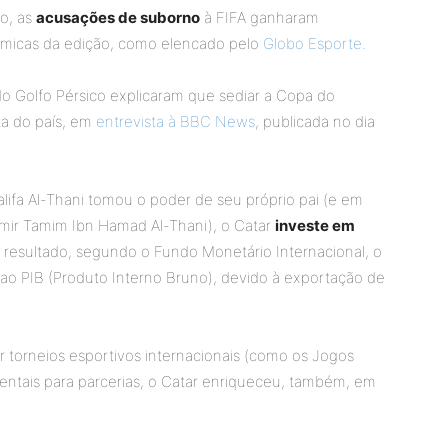
so, as
acusações de suborno
à FIFA ganharam
lêmicas da edição, como elencado pelo
Globo Esporte
.
 do Golfo Pérsico explicaram que sediar a Copa do
a do país, em
entrevista à BBC News
, publicada no dia
ifa Al-Thani tomou o poder de seu próprio pai (e em
 emir Tamim Ibn Hamad Al-Thani), o Catar
investe em
 resultado, segundo o Fundo Monetário Internacional, o
 ao PIB (Produto Interno Bruno), devido à exportação de
ar torneios esportivos internacionais (como os Jogos
identais para parcerias, o Catar enriqueceu, também, em