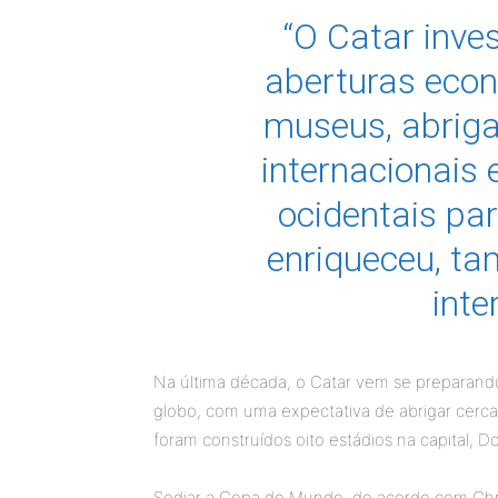
“O Catar inve
aberturas econ
museus, abriga
internacionais 
ocidentais par
enriqueceu, t
inte
Na última década, o Catar vem se preparando
globo, com uma expectativa de abrigar cerca 
foram construídos oito estádios na capital, D
Sediar a Copa do Mundo, de acordo com Chr