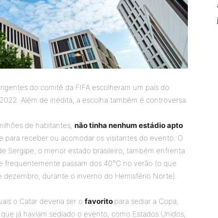
irigentes do comitê da FIFA escolheram um país do
2022. Além de inédita, a escolha também é controversa.
milhões de habitantes,
não tinha nenhum estádio apto
nte para receber ou acomodar os visitantes do evento. O
de Sergipe, o menor estado brasileiro, também enfrenta
que frequentemente passam dos 40°C no verão (o que
e dezembro, durante o inverno do Hemisfério Norte).
ais o Catar deveria ser o
favorito
para sediar a Copa,
s que já haviam sediado o evento, como Estados Unidos,