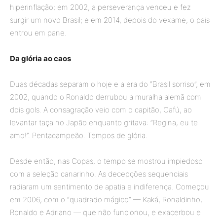
hiperinflação; em 2002, a perseverança venceu e fez
surgir um novo Brasil; e em 2014, depois do vexame, o país
entrou em pane.
Da glória ao caos
Duas décadas separam o hoje e a era do “Brasil sorriso”, em
2002, quando o Ronaldo derrubou a muralha alemã com
dois gols. A consagração veio com o capitão, Cafú, ao
levantar taça no Japão enquanto gritava: “Regina, eu te
amo!”. Pentacampeão. Tempos de glória.
Desde então, nas Copas, o tempo se mostrou impiedoso
com a seleção canarinho. As decepções sequenciais
radiaram um sentimento de apatia e indiferença. Começou
em 2006, com o “quadrado mágico” — Kaká, Ronaldinho,
Ronaldo e Adriano — que não funcionou, e exacerbou e