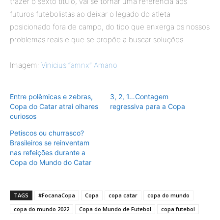
trazer o sexto título, vai se tornar uma referência aos
futuros futebolistas ao deixar o legado do atleta
posicionado fora de campo, do tipo que enxerga os nossos
problemas reais e que se propõe a buscar soluções.
Imagem:
Vinicius “amnx” Amano
Entre polêmicas e zebras,
3, 2, 1…Contagem
Copa do Catar atrai olhares
regressiva para a Copa
curiosos
Petiscos ou churrasco?
Brasileiros se reinventam
nas refeições durante a
Copa do Mundo do Catar
TAGS
#FocanaCopa
Copa
copa catar
copa do mundo
copa do mundo 2022
Copa do Mundo de Futebol
copa futebol