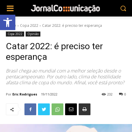
Abrir a barra de ferramentas
Home
Copa 2022
Catar 2022: é preciso ter esperança
Copa 2022
Opinião
Catar 2022: é preciso ter
esperança
Brasil chega ao mundial com a melhor seleção desde o
pentacampeonato. Por outro lado, clima de hostilidade
afasta clima de copa do mundo. Afinal, você está pronto?
Por
Eric Rodrigues
19/11/2022
232
0