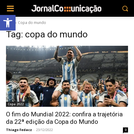
Abrir a barra de ferramentas
Tags
Copa do mundo
Tag:
copa do mundo
Copa 2022
O fim do Mundial 2022: confira a trajetória
da 22ª edição da Copa do Mundo
Thiago Fedacz
-
23/12/2022
0