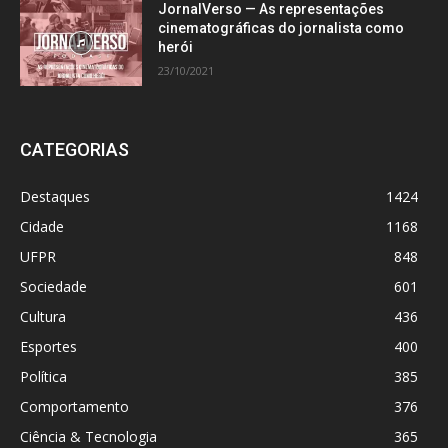
JornalVerso — As representações
cinematográficas do jornalista como
herói
23/10/2021
CATEGORIAS
Destaques
1424
Cidade
1168
UFPR
848
Sociedade
601
Cultura
436
Esportes
400
Política
385
Comportamento
376
Ciência & Tecnologia
365