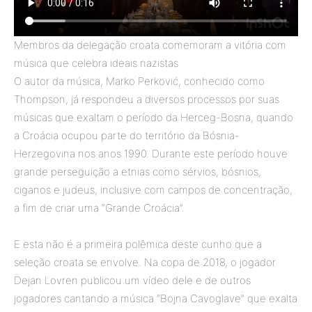
Membros da delegação croata comemoram a vitória com
música que celebra ideais nazistas
O autor da música, Marko Perković, conhecido como
Thompson, já respondeu a diversos processos por suas
músicas que exaltam o período da Herceg-Bosna, quando
a Croácia ocupou parte do território da Bósnia-
Herzegovina nos anos 1990. Durante este período houve
grande perseguição a etnias como sérvios, bósnios,
ciganos e judeus, inclusive com campos de concentração,
a fim de criar uma “Grande Croácia”.
E esta não é a primeira polêmica deste cunho que a
seleção croata se envolve. Na copa de 2018, o jogador
Dejan Lovren publicou um vídeo dele e de outros
jogadores cantando a música “Bojna Cavoglave” que exalta