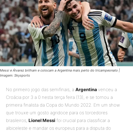
Messi e Álvarez brilham e colocam a Argentina mais perto do tricampeonato |
Imagem: Skysports
No primeiro jogo das semifinais, a
Argentina
venceu a
Croácia por 3 a 0 nesta terça feira (13), e se tornou a
primeira finalista da Copa do Mundo 2022. Em um show
que trouxe um gosto agridoce para os torcedores
brasileiros,
Lionel Messi
foi crucial para classificar a
albiceleste e mandar os europeus para a disputa do