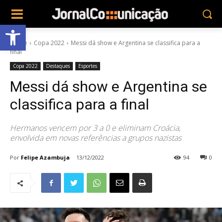
Abrir a barra de ferramentas
Home
Copa 2022
Messi dá show e Argentina se classifica para a
final
Copa 2022
Destaques
Esportes
Messi dá show e Argentina se
classifica para a final
Hermanos vencem por 3 a 0 e eliminam Croácia,
envolvida em novas referências a grupos nazistas
Por
Felipe Azambuja
13/12/2022
94
0