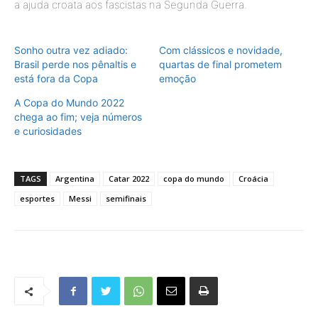
a ajuda croata aos fascistas na Segunda Guerra.
Sonho outra vez adiado:
Com clássicos e novidade,
Brasil perde nos pênaltis e
quartas de final prometem
está fora da Copa
emoção
A Copa do Mundo 2022
chega ao fim; veja números
e curiosidades
TAGS
Argentina
Catar 2022
copa do mundo
Croácia
esportes
Messi
semifinais