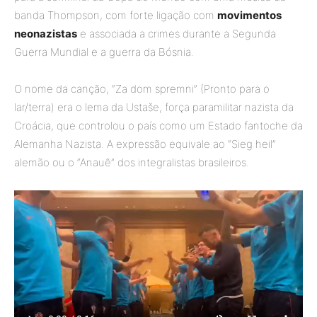
banda Thompson, com forte ligação com
movimentos
neonazistas
e associada a crimes durante a Segunda
Guerra Mundial e a guerra da Bósnia.
O nome da canção, “Za dom spremni” (Pronto para o
lar/terra) era o lema da Ustaše, força paramilitar nazista da
Croácia, que controlou o país como um Estado fantoche da
Alemanha Nazista. A expressão equivale ao “Sieg heil”
alemão ou o “Anauê” dos integralistas brasileiros.