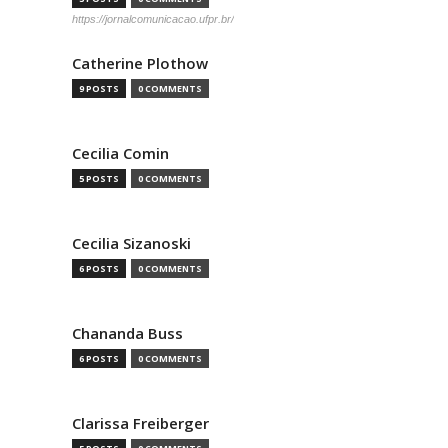
https://jornalcomunicacao.ufpr.br/
Catherine Plothow
9 POSTS
0 COMMENTS
Cecilia Comin
5 POSTS
0 COMMENTS
Cecilia Sizanoski
6 POSTS
0 COMMENTS
Chananda Buss
6 POSTS
0 COMMENTS
Clarissa Freiberger