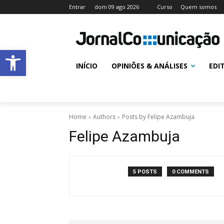
Entrar
dom 09 ago 2026
Curso
Quem somos
Abrir a barra de ferramentas
INÍCIO
OPINIÕES & ANÁLISES
EDI
Home
Authors
Posts by Felipe Azambuja
Felipe Azambuja
5 POSTS
0 COMMENTS