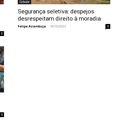
Cidade
Segurança seletiva: despejos
desrespeitam direito à moradia
Felipe Azambuja
-
18/10/2023
0
0
0