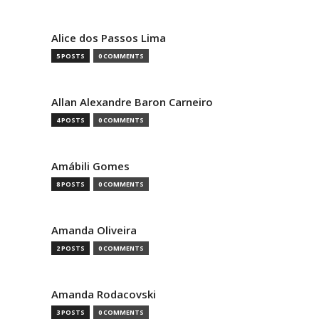
Alice dos Passos Lima
5 POSTS
0 COMMENTS
Allan Alexandre Baron Carneiro
4 POSTS
0 COMMENTS
Amábili Gomes
8 POSTS
0 COMMENTS
Amanda Oliveira
2 POSTS
0 COMMENTS
Amanda Rodacovski
3 POSTS
0 COMMENTS