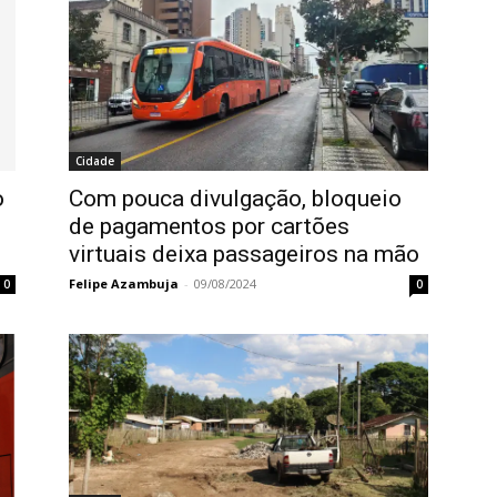
Cidade
o
Com pouca divulgação, bloqueio
de pagamentos por cartões
virtuais deixa passageiros na mão
Felipe Azambuja
-
09/08/2024
0
0