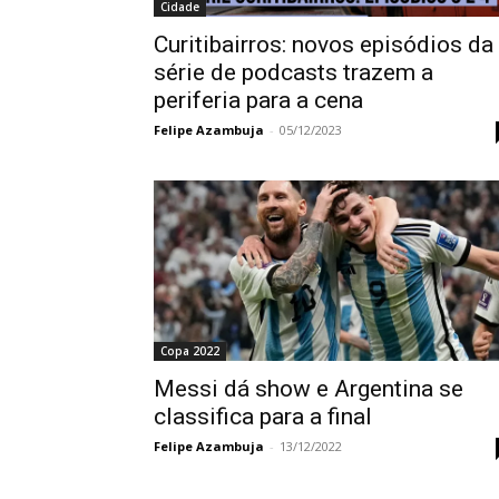
Cidade
Curitibairros: novos episódios da
série de podcasts trazem a
periferia para a cena
Felipe Azambuja
-
05/12/2023
Copa 2022
Messi dá show e Argentina se
classifica para a final
Felipe Azambuja
-
13/12/2022