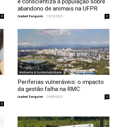
e conscientiza a população sobre
abandono de animais na UFPR
Izabel Forquim
-
15/12/2025
0
0
Ambiente & Sustentabilidade
Periferias vulneráveis: o impacto
da gestão falha na RMC
Izabel Forquim
-
04/08/2025
0
0