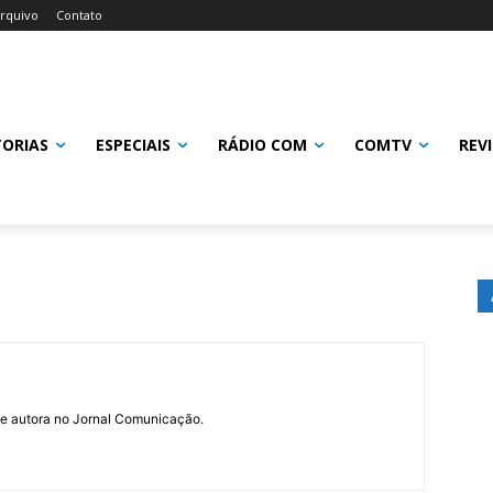
rquivo
Contato
TORIAS
ESPECIAIS
RÁDIO COM
COMTV
REV
e autora no Jornal Comunicação.