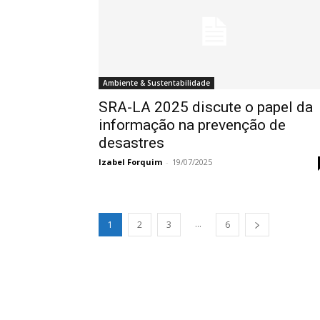
Ambiente & Sustentabilidade
SRA-LA 2025 discute o papel da
informação na prevenção de
desastres
Izabel Forquim
-
19/07/2025
...
1
2
3
6