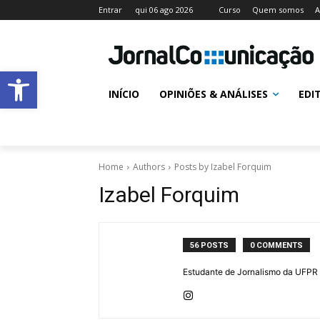
Entrar
qui 06 ago 2026
Curso
Quem somos
A
Abrir a barra de ferramentas
INÍCIO
OPINIÕES & ANÁLISES
EDI
Home
Authors
Posts by Izabel Forquim
Izabel Forquim
56 POSTS
0 COMMENTS
Estudante de Jornalismo da UFPR 