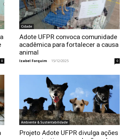
Cidade
ha
Adote UFPR convoca comunidade
e
acadêmica para fortalecer a causa
animal
Izabel Forquim
-
15/12/2025
0
0
Ambiente & Sustentabilidade
a
Projeto Adote UFPR divulga ações