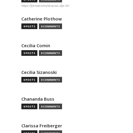
https://jornalcomunicacao.ufpr.br/
Catherine Plothow
9 POSTS
0 COMMENTS
Cecilia Comin
5 POSTS
0 COMMENTS
Cecilia Sizanoski
6 POSTS
0 COMMENTS
Chananda Buss
6 POSTS
0 COMMENTS
Clarissa Freiberger