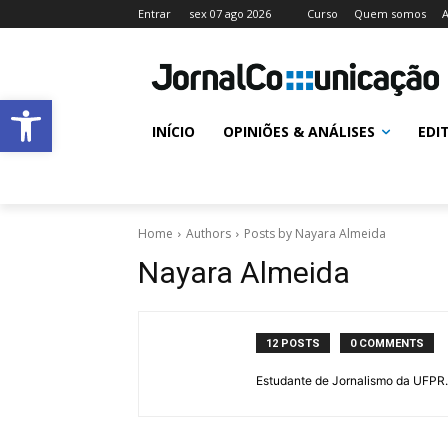
Entrar
sex 07 ago 2026
Curso
Quem somos
A
Abrir a barra de ferramentas
INÍCIO
OPINIÕES & ANÁLISES
EDI
Home
Authors
Posts by Nayara Almeida
Nayara Almeida
12 POSTS
0 COMMENTS
Estudante de Jornalismo da UFPR.