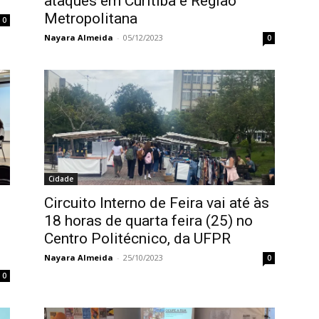
ataques em Curitiba e Região
Metropolitana
0
Nayara Almeida
-
05/12/2023
0
Cidade
Circuito Interno de Feira vai até às
18 horas de quarta feira (25) no
Centro Politécnico, da UFPR
Nayara Almeida
-
25/10/2023
0
0