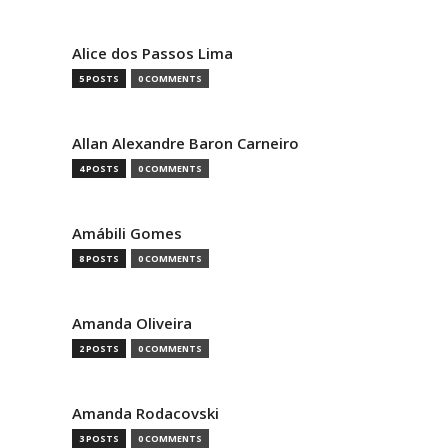
Alice dos Passos Lima
5 POSTS
0 COMMENTS
Allan Alexandre Baron Carneiro
4 POSTS
0 COMMENTS
Amábili Gomes
8 POSTS
0 COMMENTS
Amanda Oliveira
2 POSTS
0 COMMENTS
Amanda Rodacovski
3 POSTS
0 COMMENTS