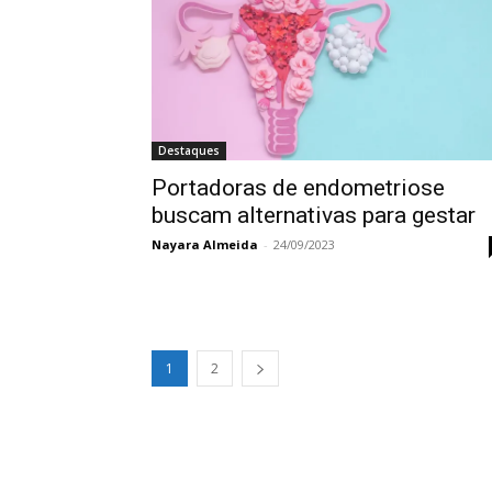
Destaques
Portadoras de endometriose
buscam alternativas para gestar
Nayara Almeida
-
24/09/2023
1
2