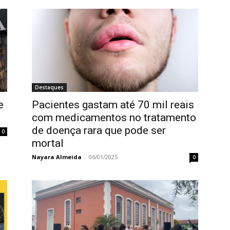
Destaques
e
Pacientes gastam até 70 mil reais
com medicamentos no tratamento
de doença rara que pode ser
0
mortal
Nayara Almeida
-
06/01/2025
0