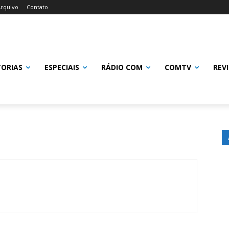
rquivo
Contato
TORIAS
ESPECIAIS
RÁDIO COM
COMTV
REV