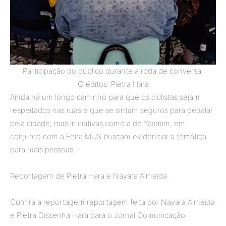
Participação do público durante a roda de conversa.
Créditos: Pietra Hara
Ainda há um longo caminho para que os ciclistas sejam
respeitados nas ruas e que se sintam seguros para pedalar
pela cidade, mas iniciativas como a de Yasmim, em
conjunto com a Feira MUS buscam evidenciar a temática
para mais pessoas.
Reportagem de Pietra Hara e Nayara Almeida
Confira a reportagem reportagem feita por Nayara Almeida
e Pietra Dissenha Hara para o Jornal Comunicação: