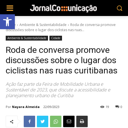
Abrir a barra de ferramentas
Home
Ambiente & Sustentabilidade
Roda de conversa promove
discussões sobre o lugar dos ciclistas nas ruas...
Ambiente & Sustentabilidade
Cidade
Roda de conversa promove
discussões sobre o lugar dos
ciclistas nas ruas curitibanas
Ação faz parte da Feira de Mobilidade Urbana e
Sustentável de 2023, que discute a acessibilidade e
planejamento urbano de Curitiba
Por
Nayara Almeida
22/09/2023
19
0