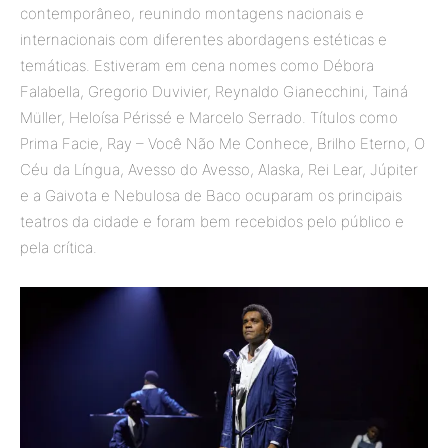
contemporâneo, reunindo montagens nacionais e
internacionais com diferentes abordagens estéticas e
temáticas. Estiveram em cena nomes como Débora
Falabella, Gregorio Duvivier, Reynaldo Gianecchini, Tainá
Müller, Heloísa Périssé e Marcelo Serrado. Títulos como
Prima Facie, Ray – Você Não Me Conhece, Brilho Eterno, O
Céu da Língua, Avesso do Avesso, Alaska, Rei Lear, Júpiter
e a Gaivota e Nebulosa de Baco ocuparam os principais
teatros da cidade e foram bem recebidos pelo público e
pela crítica.