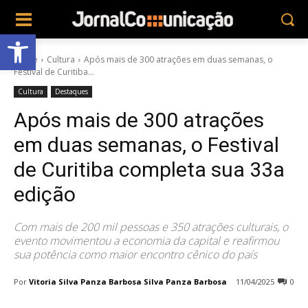
Abrir a barra de ferramentas
Home
Cultura
Após mais de 300 atrações em duas semanas, o
Festival de Curitiba...
Cultura
Destaques
Após mais de 300 atrações
em duas semanas, o Festival
de Curitiba completa sua 33a
edição
Com mais de 200 mil pessoas e 350 atrações culturais, o
evento movimentou a economia da capital e reafirmou
sua potência como maior encontro cênico do país
Por
Vitoria Silva Panza Barbosa Silva Panza Barbosa
11/04/2025
0