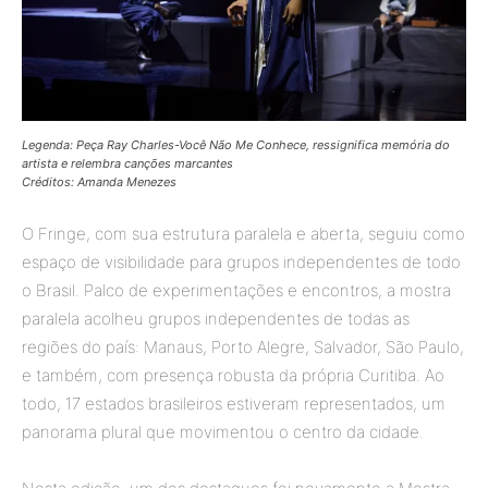
Legenda: Peça Ray Charles-Você Não Me Conhece, ressignifica memória do
artista e relembra canções marcantes
Créditos: Amanda Menezes
O Fringe, com sua estrutura paralela e aberta, seguiu como
espaço de visibilidade para grupos independentes de todo
o Brasil. Palco de experimentações e encontros, a mostra
paralela acolheu grupos independentes de todas as
regiões do país: Manaus, Porto Alegre, Salvador, São Paulo,
e também, com presença robusta da própria Curitiba. Ao
todo, 17 estados brasileiros estiveram representados, um
panorama plural que movimentou o centro da cidade.