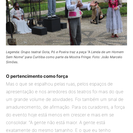
Legenda: Grupo teatral Gota, Pó e Poeira traz a peça “A Lenda de um Homem
Sem Nome” para Curitiba como parte da Mostra Fringe. Foto: João Marcelo
Simões.
O pertencimento como força
Mas o que se espalhou pelas ruas, pelos espaços de
apresentação e nos arredores dos teatros foi mais do que
um grande volume de atividades. Foi também um sinal de
amadurecimento, de afirmação. Para os curadores, a força
do evento hoje está menos em crescer e mais em se
consolidar. “A gente não está maior. A gente está
exatamente do mesmo tamanho. E o que eu tenho