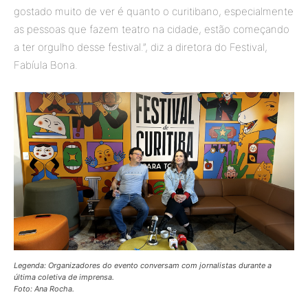
gostado muito de ver é quanto o curitibano, especialmente
as pessoas que fazem teatro na cidade, estão começando
a ter orgulho desse festival.”, diz a diretora do Festival,
Fabíula Bona.
Legenda: Organizadores do evento conversam com jornalistas durante a
última coletiva de imprensa.
Foto: Ana Rocha
.