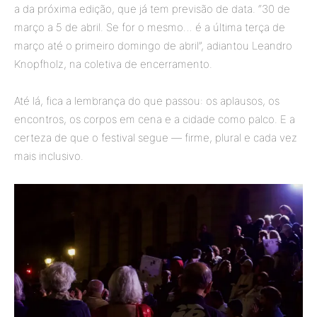
a da próxima edição, que já tem previsão de data. “30 de
março a 5 de abril. Se for o mesmo… é a última terça de
março até o primeiro domingo de abril”, adiantou Leandro
Knopfholz, na coletiva de encerramento.
Até lá, fica a lembrança do que passou: os aplausos, os
encontros, os corpos em cena e a cidade como palco. E a
certeza de que o festival segue — firme, plural e cada vez
mais inclusivo.