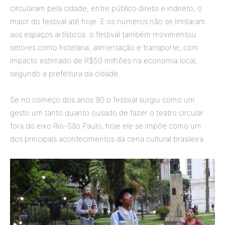
circularam pela cidade, entre público direto e indireto, o
maior do festival até hoje. E os números não se limitaram
aos espaços artísticos: o festival também movimentou
setores como hotelaria, alimentação e transporte, com
impacto estimado de R$50 milhões na economia local,
segundo a prefeitura da cidade.
Se no começo dos anos 90 o festival surgiu como um
gesto um tanto quanto ousado de fazer o teatro circular
fora do eixo Rio-São Paulo, hoje ele se impõe como um
dos principais acontecimentos da cena cultural brasileira.