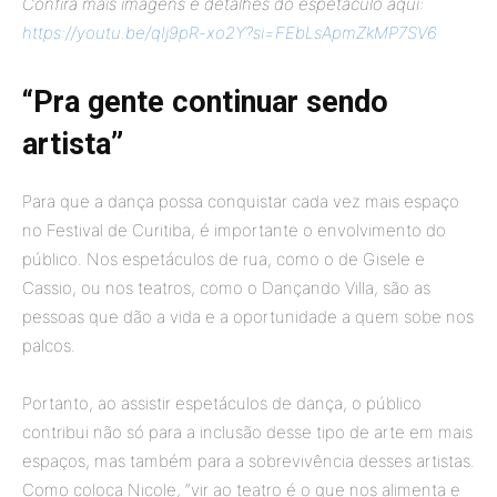
Confira mais imagens e detalhes do espetáculo aqui:
https://youtu.be/qIj9pR-xo2Y?si=FEbLsApmZkMP7SV6
“Pra gente continuar sendo
artista”
Para que a dança possa conquistar cada vez mais espaço
no Festival de Curitiba, é importante o envolvimento do
público. Nos espetáculos de rua, como o de Gisele e
Cassio, ou nos teatros, como o Dançando Villa, são as
pessoas que dão a vida e a oportunidade a quem sobe nos
palcos.
Portanto, ao assistir espetáculos de dança, o público
contribui não só para a inclusão desse tipo de arte em mais
espaços, mas também para a sobrevivência desses artistas.
Como coloca Nicole, “vir ao teatro é o que nos alimenta e