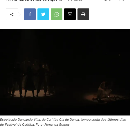
Espetáculo Dançando Villa, da Curitiba Cia de Dança, tomou conta dos últimos dias
do Festival de Curitiba. Foto: Fernanda Gomes