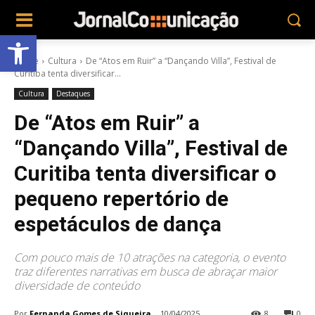
Abrir a barra de ferramentas
Home
Cultura
De “Atos em Ruir” a “Dançando Villa”, Festival de
Curitiba tenta diversificar...
Cultura
Destaques
De “Atos em Ruir” a
“Dançando Villa”, Festival de
Curitiba tenta diversificar o
pequeno repertório de
espetáculos de dança
Com pouco mais de 10 atrações na categoria, o evento
traz diferentes narrativas em busca de abraçar maior
diversidade de conteúdo
Por
Fernanda Gomes de Siqueira
10/04/2025
8
0