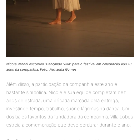
Nicole Vanoni escolheu “Dançando Villa” para o festival em celebração aos 10
anos da companhia. Foto: Fernanda Gomes
Além disso, a participação da companhia este ano é
bastante simbólica: Nicole e sua equipe completam dez
anos de estrada, uma década marcada pela entrega,
investindo tempo, trabalho, suor e lágrimas na dança. Um
dos balés favoritos da fundadora da companhia, Villa Lobos
estreia a comemoração que deve perdurar durante o ano.