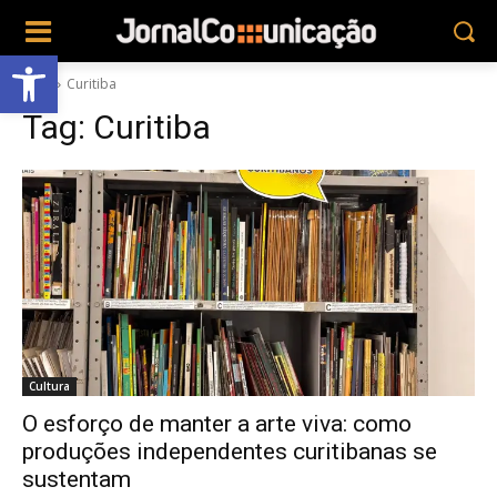
Abrir a barra de ferramentas
Tags
Curitiba
Tag:
Curitiba
Cultura
O esforço de manter a arte viva: como
produções independentes curitibanas se
sustentam