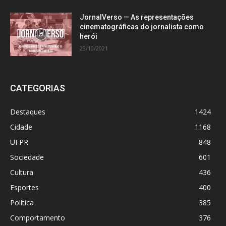
JornalVerso — As representações
cinematográficas do jornalista como
herói
23/10/2021
CATEGORIAS
Destaques
1424
Cidade
1168
UFPR
848
Sociedade
601
Cultura
436
Esportes
400
Política
385
Comportamento
376