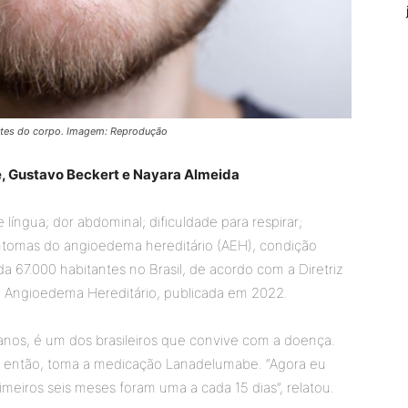
rtes do corpo. Imagem: Reprodução
, Gustavo Beckert e Nayara Almeida
 língua; dor abdominal; dificuldade para respirar;
sintomas do angioedema hereditário (AEH), condição
a 67.000 habitantes no Brasil, de acordo com a Diretriz
do Angioedema Hereditário, publicada em 2022.
anos, é um dos brasileiros que convive com a doença.
e então, toma a medicação Lanadelumabe. “Agora eu
meiros seis meses foram uma a cada 15 dias”, relatou.