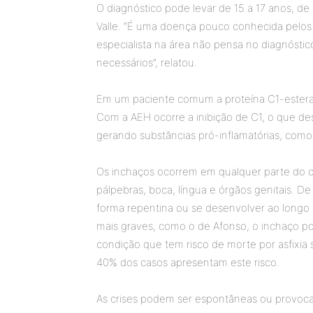
O diagnóstico pode levar de 15 a 17 anos, de
Valle. “É uma doença pouco conhecida pelos 
especialista na área não pensa no diagnósti
necessários”, relatou.
Em um paciente comum a proteína C1-estera
Com a AEH ocorre a inibição de C1, o que de
gerando substâncias pró-inflamatórias, como 
Os inchaços ocorrem em qualquer parte do co
pálpebras, boca, língua e órgãos genitais. 
forma repentina ou se desenvolver ao longo 
mais graves, como o de Afonso, o inchaço po
condição que tem risco de morte por asfixia 
40% dos casos apresentam este risco.
As crises podem ser espontâneas ou provocad