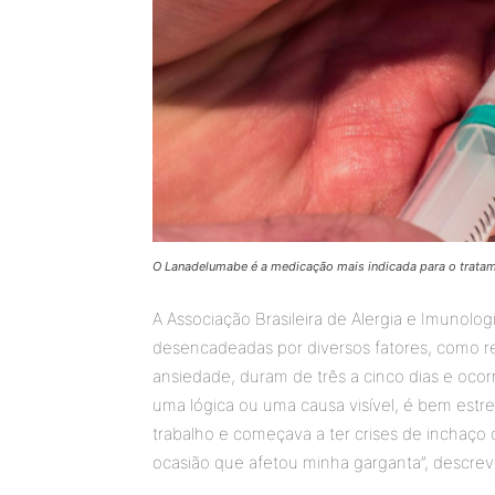
O Lanadelumabe é a medicação mais indicada para o trat
A Associação Brasileira de Alergia e Imunolog
desencadeadas por diversos fatores, como re
ansiedade, duram de três a cinco dias e oc
uma lógica ou uma causa visível, é bem estr
trabalho e começava a ter crises de inchaço 
ocasião que afetou minha garganta”, descrev