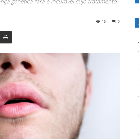
ça genética rara e incurável cujo tratamento
16
0