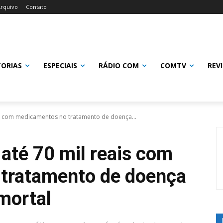
rquivo
Contato
TORIAS
ESPECIAIS
RÁDIO COM
COMTV
REV
is com medicamentos no tratamento de doença...
até 70 mil reais com
tratamento de doença
mortal