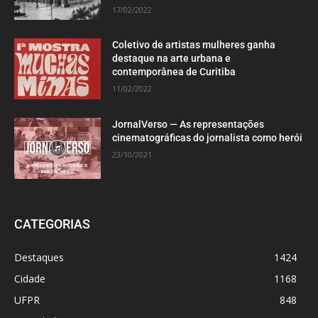
17/02/2022
Coletivo de artistas mulheres ganha
destaque na arte urbana e
contemporânea de Curitiba
11/02/2022
JornalVerso — As representações
cinematográficas do jornalista como herói
23/10/2021
CATEGORIAS
Destaques
1424
Cidade
1168
UFPR
848