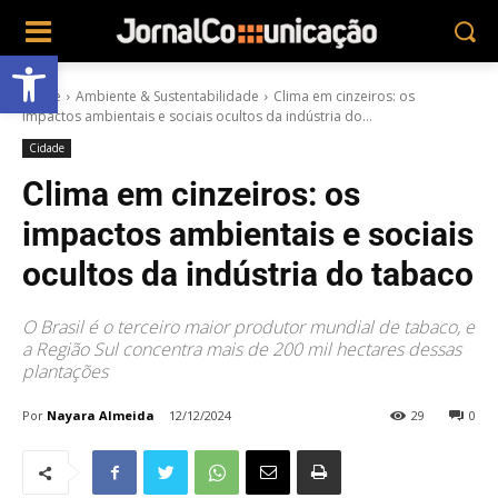
Abrir a barra de ferramentas
Home
Ambiente & Sustentabilidade
Clima em cinzeiros: os
impactos ambientais e sociais ocultos da indústria do...
Cidade
Clima em cinzeiros: os
impactos ambientais e sociais
ocultos da indústria do tabaco
O Brasil é o terceiro maior produtor mundial de tabaco, e
a Região Sul concentra mais de 200 mil hectares dessas
plantações
Por
Nayara Almeida
12/12/2024
29
0