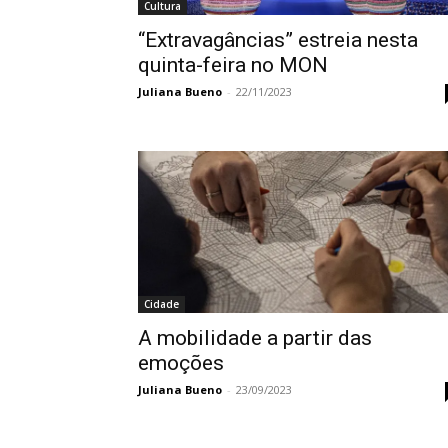
Cultura
“Extravagâncias” estreia nesta
quinta-feira no MON
Juliana Bueno
-
22/11/2023
Cidade
A mobilidade a partir das
emoções
Juliana Bueno
-
23/09/2023