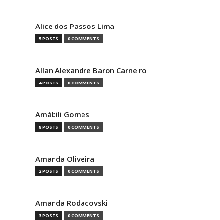
Alice dos Passos Lima
5 POSTS
0 COMMENTS
Allan Alexandre Baron Carneiro
4 POSTS
0 COMMENTS
Amábili Gomes
8 POSTS
0 COMMENTS
Amanda Oliveira
2 POSTS
0 COMMENTS
Amanda Rodacovski
3 POSTS
0 COMMENTS