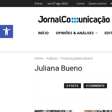
Entrar
sex 07 ago 2026
Curso
Quem somos
A
Abrir a barra de ferramentas
INÍCIO
OPINIÕES & ANÁLISES
EDI
Home
Authors
Posts by Juliana Bueno
Juliana Bueno
5 POSTS
0 COMMENTS