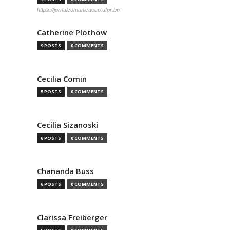
https://jornalcomunicacao.ufpr.br/
Catherine Plothow
9 POSTS
0 COMMENTS
Cecilia Comin
5 POSTS
0 COMMENTS
Cecilia Sizanoski
6 POSTS
0 COMMENTS
Chananda Buss
6 POSTS
0 COMMENTS
Clarissa Freiberger