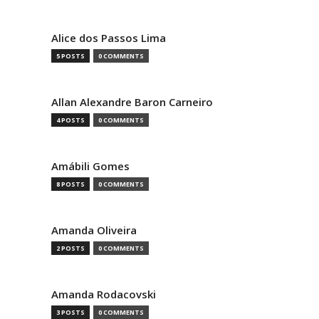
Alice dos Passos Lima
5 POSTS
0 COMMENTS
Allan Alexandre Baron Carneiro
4 POSTS
0 COMMENTS
Amábili Gomes
8 POSTS
0 COMMENTS
Amanda Oliveira
2 POSTS
0 COMMENTS
Amanda Rodacovski
3 POSTS
0 COMMENTS