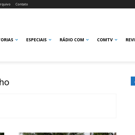
rquivo
Contato
TORIAS
ESPECIAIS
RÁDIO COM
COMTV
REV
nho