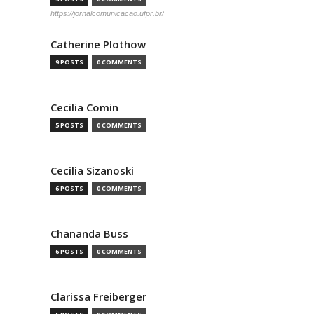
https://jornalcomunicacao.ufpr.br/
Catherine Plothow
9 POSTS
0 COMMENTS
Cecilia Comin
5 POSTS
0 COMMENTS
Cecilia Sizanoski
6 POSTS
0 COMMENTS
Chananda Buss
6 POSTS
0 COMMENTS
Clarissa Freiberger