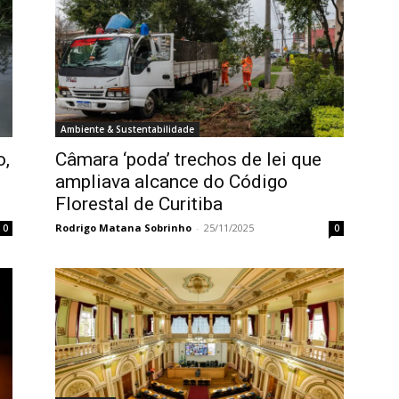
Ambiente & Sustentabilidade
o,
Câmara ‘poda’ trechos de lei que
ampliava alcance do Código
Florestal de Curitiba
Rodrigo Matana Sobrinho
-
25/11/2025
0
0