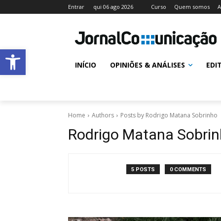
Entrar
qui 06 ago 2026
Curso
Quem somos
A
Abrir a barra de ferramentas
INÍCIO
OPINIÕES & ANÁLISES
EDI
Home
Authors
Posts by Rodrigo Matana Sobrinho
Rodrigo Matana Sobri
5 POSTS
0 COMMENTS