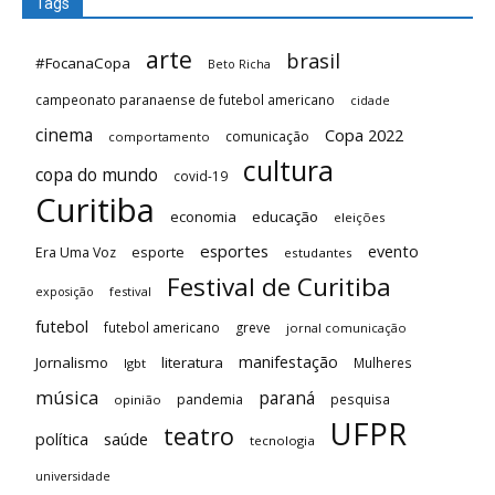
Tags
arte
brasil
#FocanaCopa
Beto Richa
campeonato paranaense de futebol americano
cidade
cinema
Copa 2022
comunicação
comportamento
cultura
copa do mundo
covid-19
Curitiba
economia
educação
eleições
esportes
evento
esporte
Era Uma Voz
estudantes
Festival de Curitiba
festival
exposição
futebol
futebol americano
greve
jornal comunicação
manifestação
Jornalismo
literatura
Mulheres
lgbt
música
paraná
pandemia
pesquisa
opinião
UFPR
teatro
saúde
política
tecnologia
universidade