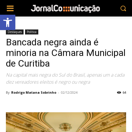
Abrir a barra de ferramentas
Destaques
Política
Bancada negra ainda é
minoria na Câmara Municipal
de Curitiba
Na capital mais negra do Sul do Brasil, apenas um a cada
dez vereadores eleitos é negro ou negra
By
Rodrigo Matana Sobrinho
-
02/12/2024
64