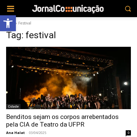
Abrir a barra de ferramentas
Tags
Festival
Tag:
festival
Cidade
Benditos sejam os corpos arrebentados
pela CIA de Teatro da UFPR
Ana Halat
-
03/04/2025
0