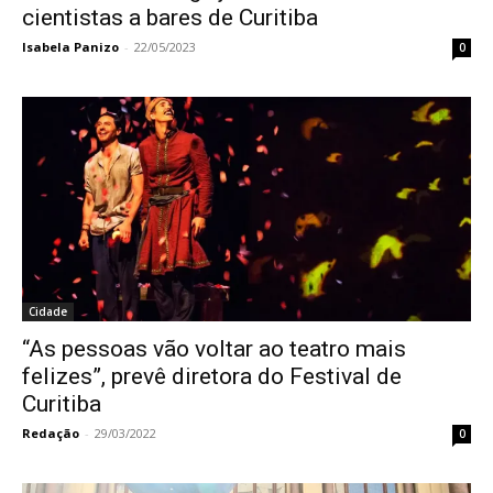
cientistas a bares de Curitiba
Isabela Panizo
-
22/05/2023
0
Cidade
“As pessoas vão voltar ao teatro mais
felizes”, prevê diretora do Festival de
Curitiba
Redação
-
29/03/2022
0